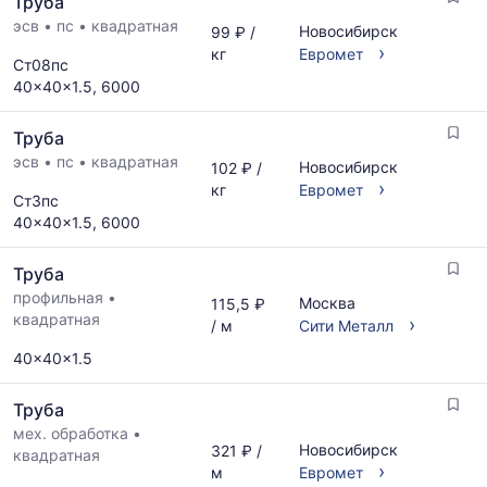
Труба
поставщиков
рассчитывается
по
эсв
•
пс
•
квадратная
по
Новосибирск
99 ₽ /
запросу
›
актуальным
кг
Евромет
Ст08пс
предложениям
40x40x1.5, 6000
и
обновляется
Труба
по
мере
эсв
•
пс
•
квадратная
Новосибирск
102 ₽ /
обновления
›
кг
Евромет
Ст3пс
прайс-
40x40x1.5, 6000
листов.
Труба
профильная
•
Москва
115,5 ₽
квадратная
›
/ м
Сити Металл
40x40x1.5
Труба
мех. обработка
•
Новосибирск
321 ₽ /
квадратная
›
м
Евромет