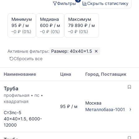
Фильтры
Скрыть статистику
Статистика
и
Минимум
Медиана
Максимум
динамика
95 ₽ / м
600 ₽ / м
79 890 ₽ / м
цен:
–0 ₽ (0%)
–0 ₽ (0%)
–0 ₽ (0%)
Труба
40x40x1.5
Показаны
Активные фильтры:
Размер: 40x40x1.5
минимальная,
Сбросить все
медианная
и
максимальная
Наименование
Цена
Город, Поставщик
цена
Таблица
по
Труба
цен
данным
профильная
•
пс
•
на
прайс-
квадратная
металлопрокат
Москва
листов
95 ₽ / м
с
›
Металлобаза-1001
поставщиков
Ст3пс-5
указанием
за
40x40x1.5, 6000-
ГОСТ,
последний
12000
размеров
месяц.
и
Статистика