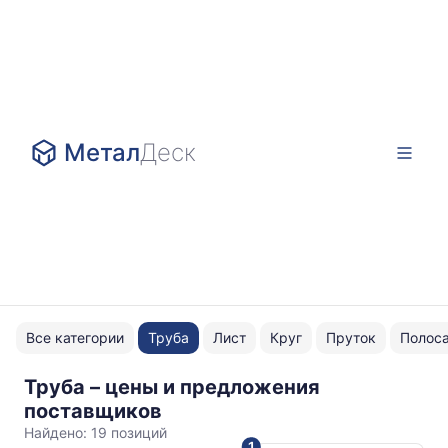
Метал
Деск
Все категории
Труба
Лист
Круг
Пруток
Полос
Труба – цены и предложения
40x40x1.5
поставщиков
Найдено:
19 позиций
1