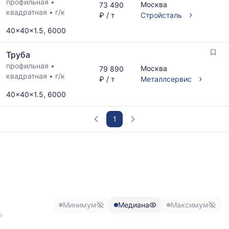
профильная
•
Москва
73 490
квадратная
•
г/к
›
₽ / т
Стройсталь
40x40x1.5, 6000
Труба
профильная
•
Москва
79 890
квадратная
•
г/к
›
₽ / т
Металлсервис
40x40x1.5, 6000
1
График
отражает
изменение
минимальной,
медианной
и
Минимум
Медиана
Максимум
максимальной
,
цены
по