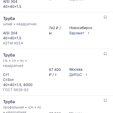
AISI 304
40x40x1.5
Труба
шлиф
•
квадратная
Новосибирск
742 ₽ /
›
AISI 304
м
Евромет
40x40x1.5
ASTM A554
Труба
г/к
•
сп
•
пс
•
квадратная
Москва
67 400
›
Ст1
₽ / т
ДИПоС
Ст3сп
40x40x1.5, 6000
ГОСТ 8639-82
Труба
профильная
•
х/к
•
пс
•
квадратная