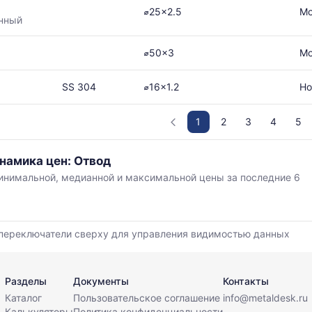
⌀25x2.5
Мо
нный
⌀50x3
Мо
SS 304
⌀16x1.2
Но
1
2
3
4
5
намика цен: Отвод
нимальной, медианной и максимальной цены за последние 6
,
переключатели сверху для управления видимостью данных
й
Разделы
Документы
Контакты
Каталог
Пользовательское соглашение
info@metaldesk.ru
Калькуляторы
Политика конфиденциальности