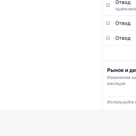
Отвод
оцинкова
Отвод
Отвод
График
Рынок и ди
отражает
Изменение ми
изменение
месяцев
минимальной
медианной
и
Используйте 
максимально
цены
по
данным
прайс-
листов