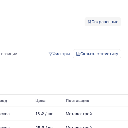
Сохраненные
 позиции
Фильтры
Скрыть статистику
род
Цена
Поставщик
сква
18 ₽ / шт
Металлстрой
сква
25 ₽ / шт
Металлстрой