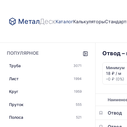
Метал
Деск
Каталог
Калькуляторы
Стандар
Отвод –
ПОПУЛЯРНОЕ
Статистика
Труба
3071
и
Минимум
динамика
18 ₽ / м
цен:
Лист
1994
–0 ₽ (0%)
Отвод
Показаны
Круг
1959
минимальна
Наимено
медианная
Пруток
555
и
Таблица
максимальн
Отвод
цен
цена
Полоса
521
на
по
металлопрокат
Отвод