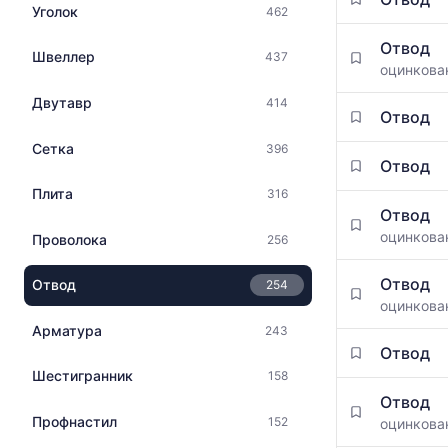
данным
Уголок
462
с
прайс-
указанием
листов
Отвод
ГОСТ,
Швеллер
437
поставщико
оцинкова
размеров
за
и
Двутавр
414
последний
поставщиков
Отвод
месяц.
по
Статистика
Сетка
396
запросу
рассчитыва
Отвод
по
Плита
316
актуальным
Отвод
предложени
оцинкова
Проволока
256
и
обновляется
Отвод
Отвод
по
254
мере
оцинкова
обновления
Арматура
243
прайс-
Отвод
листов.
Шестигранник
158
Отвод
Профнастил
152
оцинкова