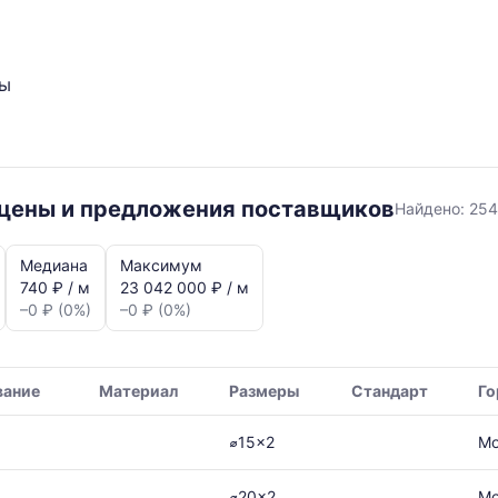
ты
 цены и предложения поставщиков
Найдено:
254
Медиана
Максимум
740 ₽ / м
23 042 000 ₽ / м
–0 ₽ (0%)
–0 ₽ (0%)
я,
вание
Материал
Размеры
Стандарт
Го
ая
⌀15x2
Мо
⌀20x2
Мо