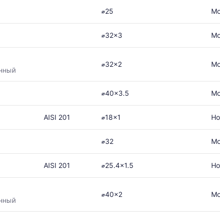
⌀25
Мо
⌀32x3
Мо
⌀32x2
Мо
нный
⌀40x3.5
Мо
AISI 201
⌀18x1
Но
⌀32
Мо
AISI 201
⌀25.4x1.5
Но
⌀40x2
Мо
нный