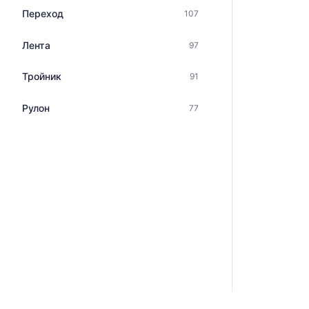
Переход
107
Лента
97
Тройник
91
Рулон
77