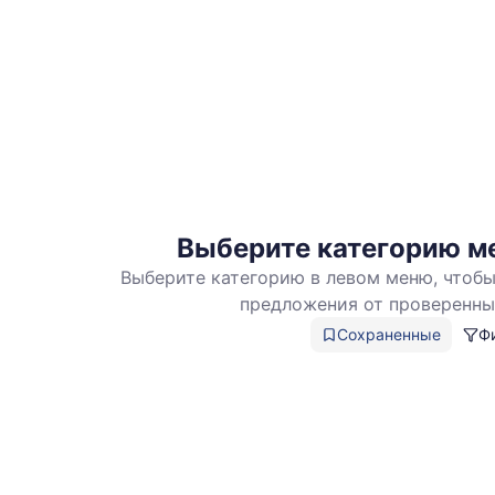
Выберите категорию м
Выберите категорию в левом меню, чтобы
Ката
предложения от проверенн
мета
Сохраненные
Ф