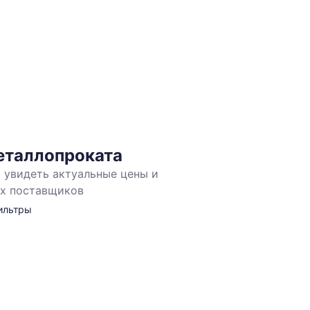
еталлопроката
 увидеть актуальные цены и
лог
ых поставщиков
ллопроката
ильтры