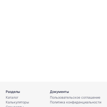
⌀
п
к
1
А
⌀
Разделы
Документы
Каталог
Пользовательское соглашение
Калькуляторы
Политика конфиденциальности
Стандарты