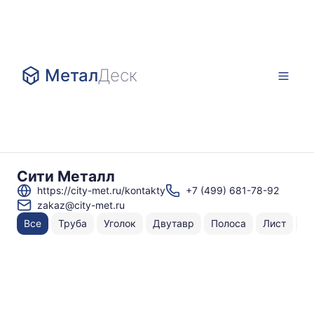
Метал
Деск
Сити Металл
https://city-met.ru/kontakty
+7 (499) 681-78-92
zakaz@city-met.ru
Все
Труба
Уголок
Двутавр
Полоса
Лист
Ш
Н
То
по
к
⌀