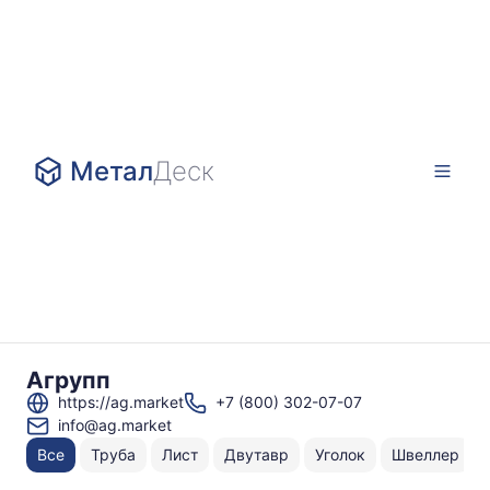
Метал
Деск
Агрупп
https://ag.market
+7 (800) 302-07-07
info@ag.market
Все
Труба
Лист
Двутавр
Уголок
Швеллер
Н