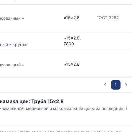
⌀15x2.8
ГОСТ 3262
нкованный
•
⌀15x2.8,
7800
нный
•
круглая
⌀15x2.8
нкованный
•
1
намика цен: Труба 15x2.8
нимальной, медианной и максимальной цены за последние 6
,