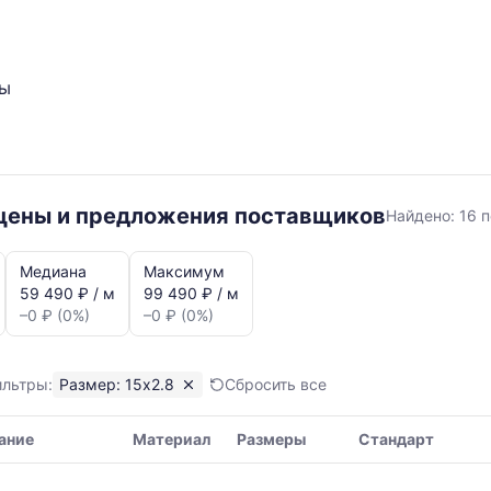
ты
15x2.8
 цены и предложения поставщиков
Найдено:
16 
Медиана
Максимум
59 490 ₽ / м
99 490 ₽ / м
–0 ₽ (0%)
–0 ₽ (0%)
ильтры:
Размер: 15x2.8
Сбросить все
я,
ание
Материал
Размеры
Стандарт
ая