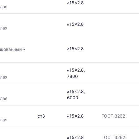
⌀15x2.8
глая
⌀15x2.8
глая
в
⌀15x2.8
нкованный
•
ется
⌀15x2.8,
7800
глая
ям
⌀15x2.8,
6000
глая
ст3
⌀15x2.8
ГОСТ 3262
глая
⌀15x2.8
ГОСТ 3262