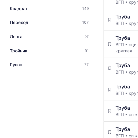
ВГП
•
кру
Квадрат
149
Труба
Переход
107
ВГП
•
кру
Лента
97
Труба
ВГП
•
оци
Тройник
круглая
91
Рулон
Труба
77
ВГП
•
кру
Труба
ВГП
•
кру
Труба
ВГП
•
сп
Труба
ВГП
•
сп