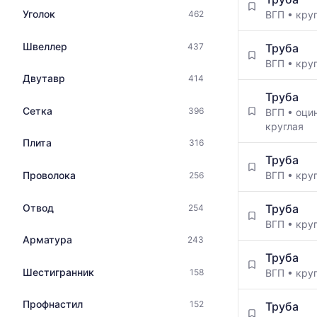
цен
по
Уголок
ВГП
•
кру
462
на
данным
металлопрокат
прайс-
с
Швеллер
Труба
437
листов
указанием
ВГП
•
кру
поставщико
ГОСТ,
Двутавр
414
за
размеров
последний
Труба
и
месяц.
Сетка
396
ВГП
•
оци
поставщиков
Статистика
круглая
по
рассчитыва
Плита
316
запросу
по
Труба
актуальным
ВГП
•
кру
Проволока
256
предложени
и
Отвод
обновляется
Труба
254
по
ВГП
•
кру
мере
Арматура
243
обновления
Труба
прайс-
Шестигранник
ВГП
•
кру
158
листов.
Профнастил
152
Труба