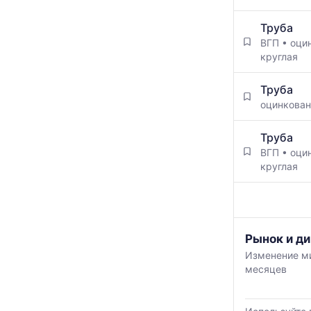
Труба
ВГП
•
оци
круглая
Труба
оцинкова
Труба
ВГП
•
оци
круглая
График
Рынок и ди
отражает
Изменение ми
изменение
месяцев
минимальной
медианной
и