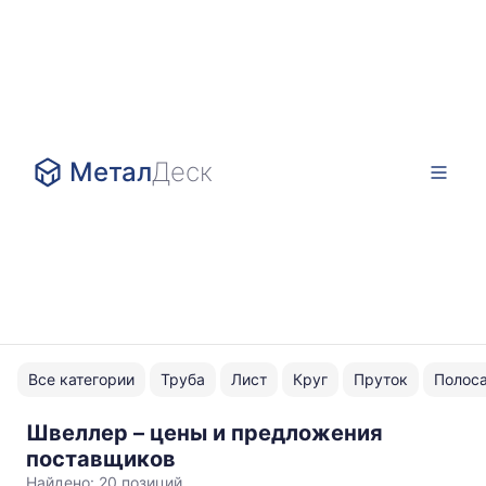
Метал
Деск
Все категории
Труба
Лист
Круг
Пруток
Полос
Швеллер – цены и предложения
12П
поставщиков
Найдено:
20 позиций