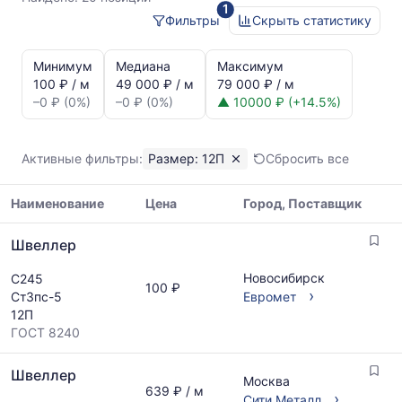
1
Фильтры
Скрыть статистику
Статистика
и
Минимум
Медиана
Максимум
динамика
100 ₽ / м
49 000 ₽ / м
79 000 ₽ / м
цен:
–0 ₽ (0%)
–0 ₽ (0%)
▲ 10000 ₽ (+14.5%)
Швеллер
12П
Показаны
Активные фильтры:
Размер: 12П
Сбросить все
минимальная,
медианная
Наименование
Цена
Город, Поставщик
и
максимальная
Таблица
цена
Швеллер
цен
по
на
данным
Новосибирск
С245
металлопрокат
100 ₽
прайс-
›
Ст3пс-5
Евромет
с
листов
12П
указанием
поставщиков
ГОСТ 8240
ГОСТ,
за
размеров
последний
Швеллер
и
Москва
месяц.
639 ₽ / м
поставщиков
›
Сити Металл
Статистика