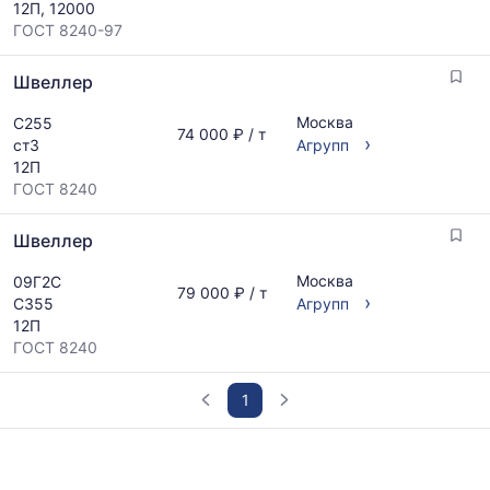
12П, 12000
ГОСТ 8240-97
Швеллер
Москва
С255
74 000 ₽ / т
›
ст3
Агрупп
12П
ГОСТ 8240
Швеллер
Москва
09Г2С
79 000 ₽ / т
›
С355
Агрупп
12П
ГОСТ 8240
1
График
отражает