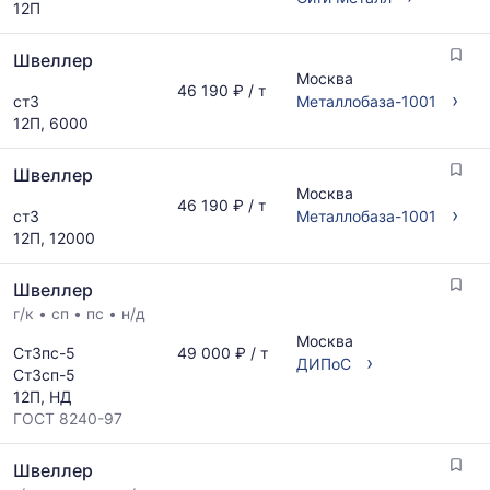
12П
по
рассчитывается
запросу
по
Швеллер
актуальным
Москва
предложениям
46 190 ₽ / т
›
ст3
Металлобаза-1001
и
12П, 6000
обновляется
по
Швеллер
мере
Москва
обновления
46 190 ₽ / т
›
ст3
Металлобаза-1001
прайс-
12П, 12000
листов.
Швеллер
г/к
•
сп
•
пс
•
н/д
Москва
Ст3пс-5
49 000 ₽ / т
›
ДИПоС
Ст3сп-5
12П, НД
ГОСТ 8240-97
Швеллер