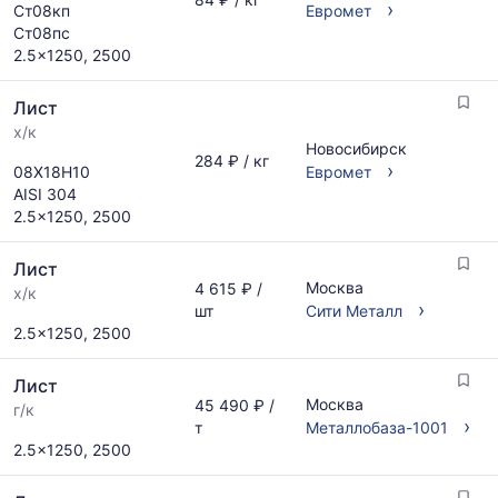
›
Ст08кп
Евромет
по
по
Ст08пс
запросу
актуальным
2.5x1250, 2500
предложениям
и
Лист
обновляется
по
х/к
Новосибирск
мере
284 ₽ / кг
›
08Х18Н10
Евромет
обновления
AISI 304
прайс-
2.5x1250, 2500
листов.
Лист
Москва
4 615 ₽ /
х/к
›
шт
Сити Металл
2.5x1250, 2500
Лист
Москва
45 490 ₽ /
г/к
›
т
Металлобаза-1001
2.5x1250, 2500