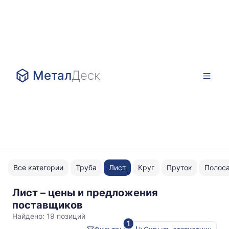
Метал
Деск
Все категории
Труба
Лист
Круг
Пруток
Полос
Лист – цены и предложения
2.5x1250
поставщиков
Найдено:
19 позиций
1