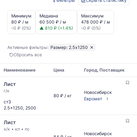
Фильтры
Скрыть статистику
Статистика
и
Минимум
Медиана
Максимум
динамика
80 ₽ / м
60 500 ₽ / м
478 000 ₽ / м
цен:
–0 ₽ (0%)
▲ 810 ₽ (+1.4%)
–0 ₽ (0%)
Лист
2.5x1250
Показаны
Активные фильтры:
Размер: 2.5x1250
минимальная,
Сбросить все
медианная
и
максимальная
Наименование
Цена
Город, Поставщик
цена
Таблица
по
Лист
цен
данным
г/к
на
Новосибирск
прайс-
80 ₽ / кг
металлопрокат
›
Евромет
листов
ст3
с
поставщиков
2.5x1250, 2500
указанием
за
ГОСТ,
последний
Лист
размеров
месяц.
и
х/к
•
кп
•
пс
Статистика
Новосибирск
поставщиков
рассчитывается
84 ₽ / кг