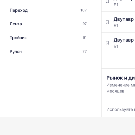
Б1
Переход
107
Двутавр
Лента
97
Б1
Тройник
91
Двутавр
Б1
Рулон
77
График
Рынок и ди
отражает
Изменение ми
изменение
месяцев
минимальной
медианной
и
Используйте 
максимально
цены
по
данным