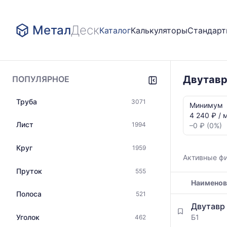
Метал
Деск
Каталог
Калькуляторы
Стандар
Двутавр
ПОПУЛЯРНОЕ
Статистика
Труба
3071
и
Минимум
динамика
4 240 ₽ / 
цен:
Лист
1994
–0 ₽ (0%)
Двутавр
35Б1
Круг
1959
Показаны
Активные ф
минимальна
Пруток
555
медианная
Наименов
и
максимальн
Полоса
521
Таблица
цена
Двутавр
цен
по
Уголок
Б1
462
на
данным