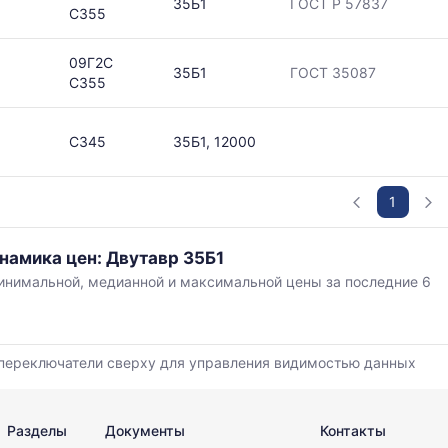
35Б1
ГОСТ Р 57837
С355
09Г2С
35Б1
ГОСТ 35087
С355
С345
35Б1, 12000
1
намика цен: Двутавр 35Б1
нимальной, медианной и максимальной цены за последние 6
,
переключатели сверху для управления видимостью данных
й
Разделы
Документы
Контакты