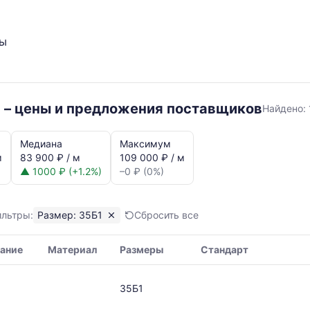
ты
35Б1
 – цены и предложения поставщиков
Найдено:
Медиана
Максимум
м
83 900 ₽ / м
109 000 ₽ / м
▲ 1000 ₽ (+1.2%)
–0 ₽ (0%)
ильтры:
Размер: 35Б1
Сбросить все
я,
ание
Материал
Размеры
Стандарт
ая
35Б1