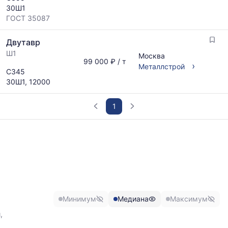
30Ш1
ГОСТ 35087
Двутавр
Ш1
Москва
99 000 ₽ / т
›
Металлстрой
С345
30Ш1, 12000
1
График
отражает
изменение
минимальной,
медианной
и
максимальной
Минимум
Медиана
Максимум
цены
по
,
данным