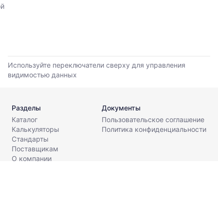
прайс-
ой
листов
поставщиков
за
последние
6
месяцев.
Используйте переключатели сверху для управления
Используйте
видимостью данных
динамику,
чтобы
оценить
Разделы
Документы
тренд
Каталог
Пользовательское соглашение
и
Калькуляторы
Политика конфиденциальности
разброс
Стандарты
цен
Поставщикам
на
О компании
рынке.
Контакты
Период
info@metaldesk.ru
анализа:
последние
6
© МеталДеск, 2026. Все права защищены.
месяцев