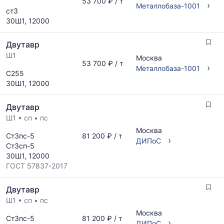
53 700 ₽ / т
обновляется
›
Металлобаза-1001
ст3
по
30Ш1, 12000
мере
обновления
Двутавр
прайс-
листов.
Ш1
Москва
53 700 ₽ / т
›
Металлобаза-1001
С255
30Ш1, 12000
Двутавр
Ш1
•
сп
•
пс
Москва
Ст3пс-5
81 200 ₽ / т
›
ДИПоС
Ст3сп-5
30Ш1, 12000
ГОСТ 57837-2017
Двутавр
Ш1
•
сп
•
пс
Москва
Ст3пс-5
81 200 ₽ / т
›
ДИПоС