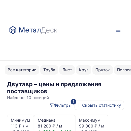
Метал
Деск
Все категории
Труба
Лист
Круг
Пруток
Полос
Двутавр – цены и предложения
30Ш1
поставщиков
Найдено:
10 позиций
1
Фильтры
Скрыть статистику
Статистика
и
Минимум
Медиана
Максимум
динамика
113 ₽ / м
81 200 ₽ / м
99 000 ₽ / м
цен: