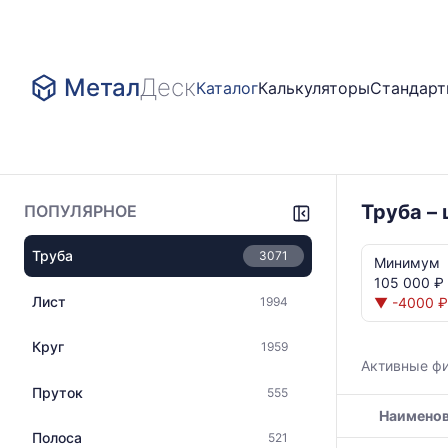
Метал
Деск
Каталог
Калькуляторы
Стандар
Труба –
ПОПУЛЯРНОЕ
Статистика
Труба
3071
и
Минимум
динамика
105 000 ₽ 
цен:
Лист
1994
▼ -4000 ₽
Труба
ГОСТ
Круг
1959
8731
Активные ф
Показаны
Пруток
555
минимальна
Наимено
медианная
и
Полоса
521
Таблица