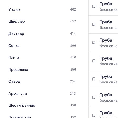
максимальн
Труба
цен
цена
Уголок
бесшовн
462
на
по
металлопрокат
данным
с
Швеллер
Труба
437
прайс-
указанием
бесшовн
листов
ГОСТ,
Двутавр
414
поставщико
размеров
за
Труба
и
последний
Сетка
396
бесшовн
поставщиков
месяц.
по
Статистика
Плита
316
запросу
Труба
рассчитыва
бесшовн
по
Проволока
256
актуальным
предложени
Труба
Отвод
и
254
бесшовн
обновляется
по
Арматура
243
Труба
мере
бесшовн
обновления
Шестигранник
158
прайс-
Труба
листов.
Профнастил
152