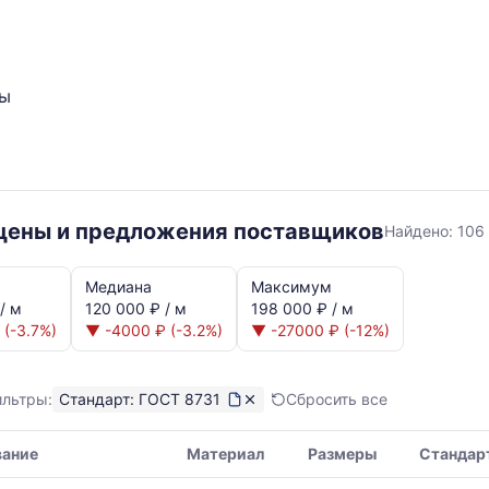
ты
ГОСТ
 цены и предложения поставщиков
Найдено:
106
8731
Медиана
Максимум
/ м
120 000 ₽ / м
198 000 ₽ / м
 (-3.7%)
▼ -4000 ₽ (-3.2%)
▼ -27000 ₽ (-12%)
ильтры:
Стандарт: ГОСТ 8731
Сбросить все
я,
вание
Материал
Размеры
Стандар