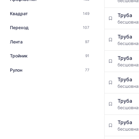
бесшовн
Квадрат
149
Труба
бесшовн
Переход
107
Труба
Лента
97
бесшовн
Тройник
91
Труба
бесшовн
Рулон
77
Труба
бесшовн
Труба
бесшовн
Труба
бесшовн