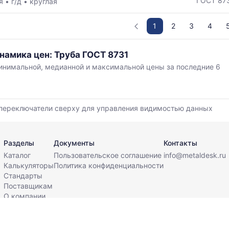
ГОСТ 87
ая
•
г/д
•
круглая
1
2
3
4
намика цен: Труба ГОСТ 8731
нимальной, медианной и максимальной цены за последние 6
,
переключатели сверху для управления видимостью данных
й
Разделы
Документы
Контакты
Каталог
Пользовательское соглашение
info@metaldesk.ru
Калькуляторы
Политика конфиденциальности
Стандарты
Поставщикам
О компании