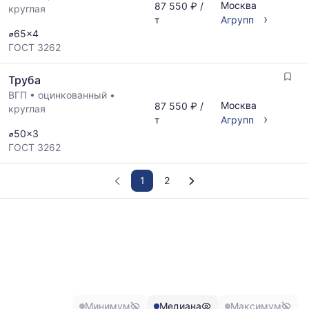
Москва
87 550 ₽ /
круглая
›
т
Агрупп
⌀65x4
ГОСТ 3262
Труба
ВГП
•
оцинкованный
•
Москва
87 550 ₽ /
круглая
›
т
Агрупп
⌀50x3
ГОСТ 3262
1
2
График
отражает
изменение
минимальной,
медианной
и
максимальной
Минимум
Медиана
Максимум