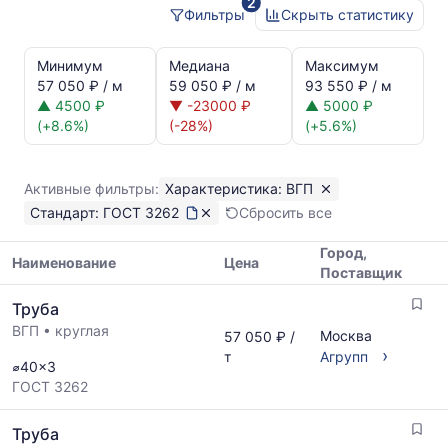
2
3262
Фильтры
Скрыть статистику
Статистика
и
Минимум
Медиана
Максимум
динамика
57 050 ₽ / м
59 050 ₽ / м
93 550 ₽ / м
цен:
▲ 4500 ₽
▼ -23000 ₽
▲ 5000 ₽
Труба
(+8.6%)
(-28%)
(+5.6%)
ВГП
ГОСТ
3262
Активные фильтры:
Характеристика: ВГП
Показаны
Стандарт: ГОСТ 3262
Сбросить все
минимальная,
медианная
Город,
и
Наименование
Цена
Поставщик
максимальная
Таблица
цена
Труба
цен
по
ВГП
•
круглая
на
Москва
57 050 ₽ /
данным
металлопрокат
›
т
Агрупп
прайс-
⌀40x3
с
листов
ГОСТ 3262
указанием
поставщиков
ГОСТ,
за
Труба
размеров
последний