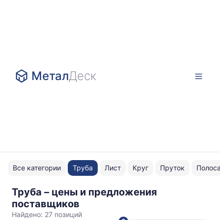
Метал
Деск
Все категории
Труба
Лист
Круг
Пруток
Полос
Труба – цены и предложения
ВГП
поставщиков
ГОСТ
Найдено:
27 позиций