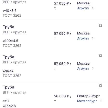
и
ВГП
•
круглая
месяц.
Москва
57 050 ₽ /
поставщиков
›
Статистика
т
Агрупп
⌀40x3.5
по
рассчитывается
ГОСТ 3262
запросу
по
актуальным
Труба
предложениям
и
ВГП
•
круглая
Москва
57 050 ₽ /
обновляется
›
т
Агрупп
⌀100x4.5
по
ГОСТ 3262
мере
обновления
прайс-
Труба
листов.
ВГП
•
круглая
Москва
57 050 ₽ /
›
т
Агрупп
⌀80x4
ГОСТ 3262
Труба
ВГП
•
круглая
Екатеринбург
58 000 ₽ /
›
ст3
т
Металлбург
⌀15x2.8