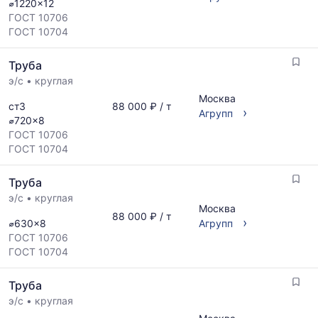
⌀1220x12
и
ГОСТ 10706
обновляется
ГОСТ 10704
по
мере
Труба
обновления
прайс-
э/с
•
круглая
листов.
Москва
ст3
88 000 ₽ / т
›
Агрупп
⌀720x8
ГОСТ 10706
ГОСТ 10704
Труба
э/с
•
круглая
Москва
88 000 ₽ / т
›
⌀630x8
Агрупп
ГОСТ 10706
ГОСТ 10704
Труба
э/с
•
круглая