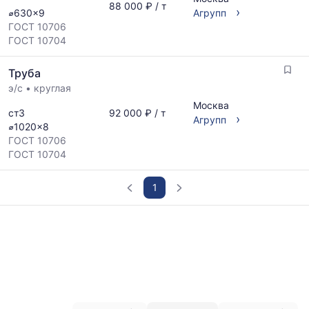
88 000 ₽ / т
›
⌀630x9
Агрупп
ГОСТ 10706
ГОСТ 10704
Труба
э/с
•
круглая
Москва
ст3
92 000 ₽ / т
›
Агрупп
⌀1020x8
ГОСТ 10706
ГОСТ 10704
1
График
отражает
изменение
минимальной,
медианной
и
максимальной