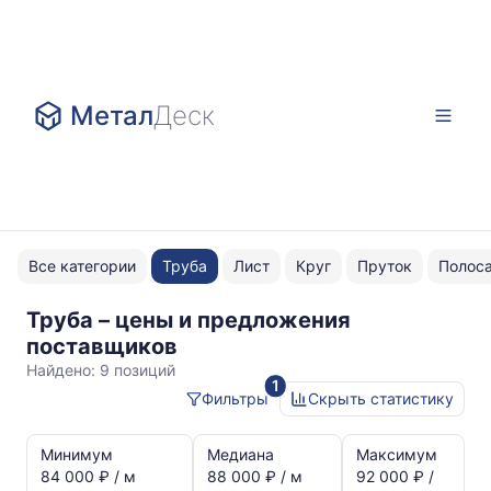
Метал
Деск
Все категории
Труба
Лист
Круг
Пруток
Полос
Труба – цены и предложения
ГОСТ
поставщиков
10706
Найдено:
9 позиций
1
Фильтры
Скрыть статистику
Статистика
и
Минимум
Медиана
Максимум
динамика
84 000 ₽ / м
88 000 ₽ / м
92 000 ₽ /