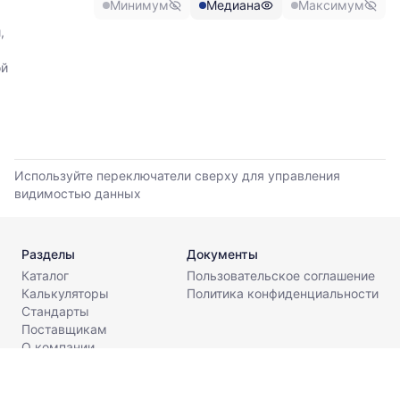
Минимум
Медиана
Максимум
цены
по
,
данным
прайс-
ой
листов
поставщиков
за
последние
6
месяцев.
Используйте переключатели сверху для управления
Используйте
видимостью данных
динамику,
чтобы
оценить
Разделы
Документы
тренд
Каталог
Пользовательское соглашение
и
Калькуляторы
Политика конфиденциальности
разброс
Стандарты
цен
Поставщикам
на
О компании
рынке.
Контакты
Период
info@metaldesk.ru