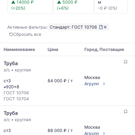
цен:
▲ 14000 ₽
▲ 5000 ₽
м
Труба
(+20%)
(+6%)
–0 ₽ (0%)
ГОСТ
10706
Показаны
Активные фильтры:
Стандарт: ГОСТ 10706
минимальная,
Сбросить все
медианная
и
максимальная
Наименование
Цена
Город, Поставщик
цена
Таблица
по
Труба
цен
данным
э/с
•
круглая
на
прайс-
металлопрокат
Москва
листов
ст3
84 000 ₽ / т
с
›
Агрупп
поставщиков
⌀920x8
указанием
за
ГОСТ 10706
ГОСТ,
последний
ГОСТ 10704
размеров
месяц.
и
Статистика
Труба
поставщиков
рассчитывается
по
э/с
•
круглая
по
запросу
актуальным
Москва
ст3
88 000 ₽ / т
›
предложениям
Агрупп