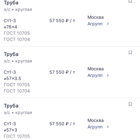
Труба
э/с
•
круглая
Москва
Ст1-3
57 550 ₽ / т
›
Агрупп
⌀76x4
ГОСТ 10705
ГОСТ 10704
Труба
э/с
•
круглая
Москва
Ст1-3
57 550 ₽ / т
›
Агрупп
⌀57x3.5
ГОСТ 10705
ГОСТ 10704
Труба
э/с
•
круглая
Москва
Ст1-3
57 550 ₽ / т
›
Агрупп
⌀57x3
ГОСТ 10705