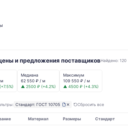
ты
ГОСТ
 цены и предложения поставщиков
Найдено:
120
10705
Медиана
Максимум
 м
62 550 ₽ / м
109 550 ₽ / м
(+7.5%)
▲ 2500 ₽ (+4.2%)
▲ 4500 ₽ (+4.3%)
ильтры:
Стандарт: ГОСТ 10705
Сбросить все
я,
вание
Материал
Размеры
Стандарт