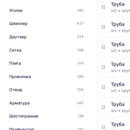
максимальн
Труба
цен
цена
Уголок
э/с
•
кру
462
на
по
металлопрокат
данным
с
Швеллер
Труба
437
прайс-
указанием
э/с
•
кру
листов
ГОСТ,
Двутавр
414
поставщико
размеров
за
Труба
и
последний
Сетка
396
э/с
•
кру
поставщиков
месяц.
по
Статистика
Плита
316
запросу
Труба
рассчитыва
э/с
•
кру
по
Проволока
256
актуальным
предложени
Труба
Отвод
и
254
э/с
•
кру
обновляется
по
Арматура
243
Труба
мере
э/с
•
кру
обновления
Шестигранник
158
прайс-
Труба
листов.
Профнастил
152