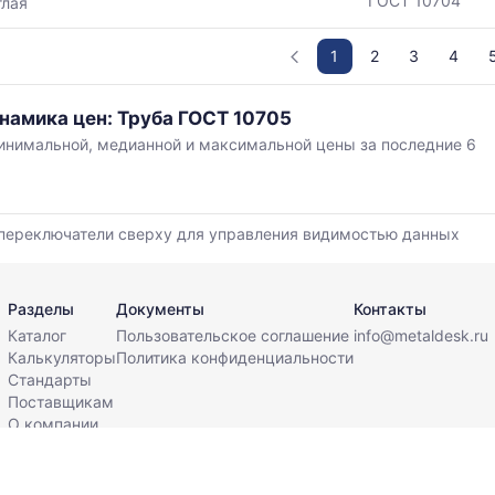
ГОСТ 10704
глая
1
2
3
4
намика цен: Труба ГОСТ 10705
нимальной, медианной и максимальной цены за последние 6
,
переключатели сверху для управления видимостью данных
й
Разделы
Документы
Контакты
Каталог
Пользовательское соглашение
info@metaldesk.ru
Калькуляторы
Политика конфиденциальности
Стандарты
Поставщикам
О компании