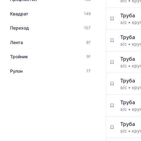
э/с
•
кру
Квадрат
149
Труба
э/с
•
кру
Переход
107
Труба
Лента
97
э/с
•
кру
Тройник
91
Труба
э/с
•
кру
Рулон
77
Труба
э/с
•
кру
Труба
э/с
•
кру
Труба
э/с
•
кру