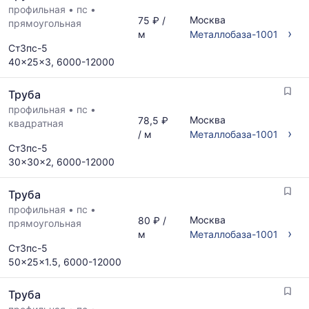
поставщиков
профильная
•
пс
•
рассчитывается
Москва
75 ₽ /
по
прямоугольная
по
›
м
Металлобаза-1001
запросу
актуальным
Ст3пс-5
предложениям
40x25x3, 6000-12000
и
обновляется
Труба
по
мере
профильная
•
пс
•
Москва
78,5 ₽
обновления
квадратная
›
/ м
Металлобаза-1001
прайс-
Ст3пс-5
листов.
30x30x2, 6000-12000
Труба
профильная
•
пс
•
Москва
80 ₽ /
прямоугольная
›
м
Металлобаза-1001
Ст3пс-5
50x25x1.5, 6000-12000
Труба