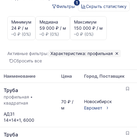
1
Фильтры
Скрыть статистику
Статистика
и
Минимум
Медиана
Максимум
динамика
24 ₽ / м
59 000 ₽ / м
150 000 ₽ / м
цен:
–0 ₽ (0%)
–0 ₽ (0%)
–0 ₽ (0%)
Труба
профильная
Показаны
Активные фильтры:
Характеристика: профильная
минимальная,
Сбросить все
медианная
и
максимальная
Наименование
Цена
Город, Поставщик
цена
Таблица
по
Труба
цен
данным
профильная
•
на
прайс-
Новосибирск
70 ₽ /
квадратная
металлопрокат
листов
›
м
Евромет
с
поставщиков
АД31
указанием
за
14x14x1, 6000
ГОСТ,
последний
размеров
месяц.
Труба
и
Статистика