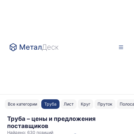
Метал
Деск
Все категории
Труба
Лист
Круг
Пруток
Полос
Труба – цены и предложения
профильная
поставщиков
Найдено:
630 позиций