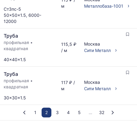
›
м
Металлобаза-1001
Ст3пс-5
50x50x1.5, 6000-
12000
Труба
профильная
•
Москва
115,5 ₽
квадратная
›
/ м
Сити Металл
40x40x1.5
Труба
профильная
•
Москва
117 ₽ /
квадратная
›
м
Сити Металл
30x30x1.5
1
2
3
4
5
32
График
отражает