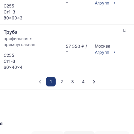
›
т
Агрупп
С255
Ст1-3
80x60x3
Труба
профильная
•
прямоугольная
Москва
57 550 ₽ /
›
т
Агрупп
С255
Ст1-3
60x40x4
1
2
3
4
График
отражает
изменение
минимальной,
медианной
я
и
максимальной