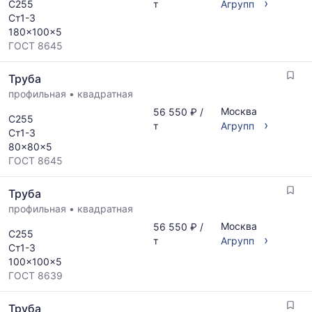
›
С255
т
Агрупп
указанием
поставщиков
Ст1-3
ГОСТ,
за
180x100x5
размеров
последний
ГОСТ 8645
и
месяц.
поставщиков
Статистика
Труба
по
рассчитывается
запросу
профильная
•
квадратная
по
актуальным
Москва
56 550 ₽ /
С255
›
предложениям
т
Агрупп
Ст1-3
и
80x80x5
обновляется
ГОСТ 8645
по
мере
Труба
обновления
прайс-
профильная
•
квадратная
листов.
Москва
56 550 ₽ /
С255
›
т
Агрупп
Ст1-3
100x100x5
ГОСТ 8639
Труба