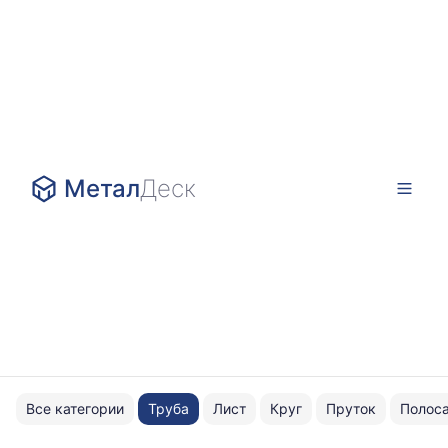
Метал
Деск
Все категории
Труба
Лист
Круг
Пруток
Полос