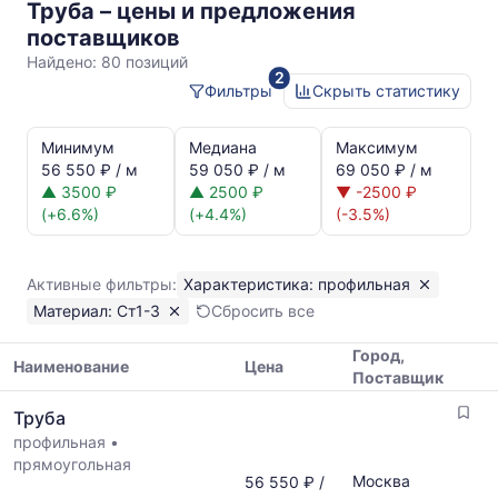
Труба – цены и предложения
профильная
поставщиков
Ст1-
Найдено:
80 позиций
2
3
Фильтры
Скрыть статистику
Статистика
и
Минимум
Медиана
Максимум
динамика
56 550 ₽ / м
59 050 ₽ / м
69 050 ₽ / м
цен:
▲ 3500 ₽
▲ 2500 ₽
▼ -2500 ₽
Труба
(+6.6%)
(+4.4%)
(-3.5%)
профильная
Ст1-
3
Активные фильтры:
Характеристика: профильная
Показаны
Материал: Ст1-3
Сбросить все
минимальная,
медианная
Город,
и
Наименование
Цена
Поставщик
максимальная
Таблица
цена
Труба
цен
по
профильная
•
на
данным
прямоугольная
металлопрокат
прайс-
Москва
56 550 ₽ /
с
листов