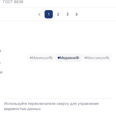
ГОСТ 8639
1
2
3
График
отражает
изменение
минимальной,
медианной
с
и
Минимум
Медиана
Максимум
максимальной
,
цены
по
ой
данным
прайс-
листов
поставщиков
за
последние
Используйте переключатели сверху для управления
6
видимостью данных
месяцев.
Используйте