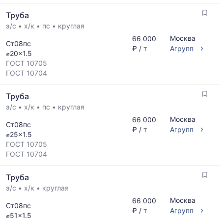
Труба
э/с
•
х/к
•
пс
•
круглая
Москва
66 000
Ст08пс
›
₽ / т
Агрупп
⌀20x1.5
ГОСТ 10705
ГОСТ 10704
Труба
э/с
•
х/к
•
пс
•
круглая
Москва
66 000
Ст08пс
›
₽ / т
Агрупп
⌀25x1.5
ГОСТ 10705
ГОСТ 10704
Труба
э/с
•
х/к
•
круглая
Москва
66 000
Ст08пс
›
₽ / т
Агрупп
⌀51x1.5