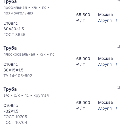
Труба
профильная
•
х/к
•
пс
•
прямоугольная
Москва
65 500
›
₽ / т
Агрупп
Ст08пс
60x30x1.5
ГОСТ 8645
Труба
плоскоовальная
•
х/к
•
пс
Москва
66 000
›
Ст08пс
₽ / т
Агрупп
30x15x1.5
ТУ 14-105-692
Труба
э/с
•
х/к
•
пс
•
круглая
Москва
66 000
Ст08пс
›
₽ / т
Агрупп
⌀32x1.5
ГОСТ 10705
ГОСТ 10704