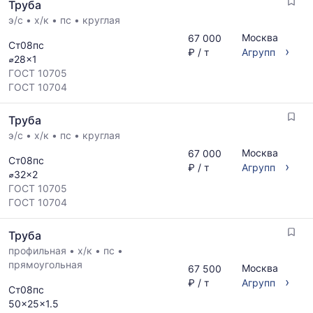
Труба
э/с
•
х/к
•
пс
•
круглая
Москва
67 000
Ст08пс
›
₽ / т
Агрупп
⌀28x1
ГОСТ 10705
ГОСТ 10704
Труба
э/с
•
х/к
•
пс
•
круглая
Москва
67 000
Ст08пс
›
₽ / т
Агрупп
⌀32x2
ГОСТ 10705
ГОСТ 10704
Труба
профильная
•
х/к
•
пс
•
прямоугольная
Москва
67 500
›
₽ / т
Агрупп
Ст08пс
50x25x1.5