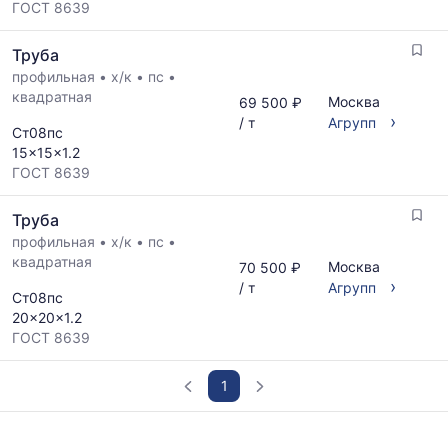
ГОСТ 8639
Труба
профильная
•
х/к
•
пс
•
квадратная
Москва
69 500 ₽
›
/ т
Агрупп
Ст08пс
15x15x1.2
ГОСТ 8639
Труба
профильная
•
х/к
•
пс
•
квадратная
Москва
70 500 ₽
›
/ т
Агрупп
Ст08пс
20x20x1.2
ГОСТ 8639
1
График