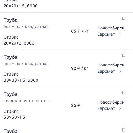
по
рассчитывается
20x20x1.5, 6000
запросу
по
актуальным
Труба
предложениям
и
эсв
•
пс
•
квадратная
Новосибирск
85 ₽ / кг
обновляется
›
Евромет
Ст08пс
по
20x20x2, 6000
мере
обновления
прайс-
Труба
листов.
эсв
•
пс
•
квадратная
Новосибирск
92 ₽ / кг
›
Евромет
Ст08пс
30x30x1.5, 6000
Труба
квадратная
•
эсв
•
пс
Новосибирск
95 ₽
›
Евромет
Ст08пс
50x50x1.5
Труба