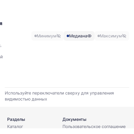
отражает
изменение
минимальной,
медианной
я
и
максимальной
Минимум
Медиана
Максимум
цены
по
,
данным
прайс-
ой
листов
поставщиков
за
последние
6
месяцев.
Используйте переключатели сверху для управления
Используйте
видимостью данных
динамику,
чтобы
оценить
Разделы
Документы
тренд
Каталог
Пользовательское соглашение
и
Калькуляторы
Политика конфиденциальности