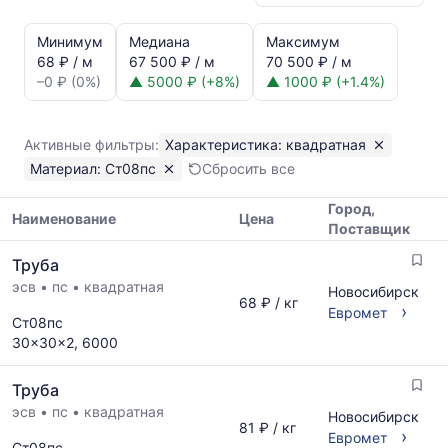
Статистика
и
Минимум
Медиана
Максимум
динамика
68 ₽ / м
67 500 ₽ / м
70 500 ₽ / м
цен:
–0 ₽ (0%)
▲ 5000 ₽ (+8%)
▲ 1000 ₽ (+1.4%)
Труба
квадратная
Ст08пс
Активные фильтры:
Характеристика: квадратная
Показаны
Материал: Ст08пс
Сбросить все
минимальная,
медианная
Город,
и
Наименование
Цена
Поставщик
максимальная
Таблица
цена
Труба
цен
по
эсв
•
пс
•
квадратная
на
Новосибирск
данным
68 ₽ / кг
металлопрокат
›
Евромет
прайс-
Ст08пс
с
листов
30x30x2, 6000
указанием
поставщиков
ГОСТ,
за
Труба
размеров
последний
и
эсв
•
пс
•
квадратная
месяц.
Новосибирск
81 ₽ / кг
поставщиков
›
Статистика
Евромет
Ст08пс