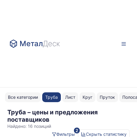
Метал
Деск
Все категории
Труба
Лист
Круг
Пруток
Полос
Труба – цены и предложения
квадратная
поставщиков
Ст08пс
Найдено:
16 позиций
2
Фильтры
Скрыть статистику