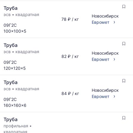
ГОСТ,
за
Труба
размеров
последний
и
эсв
•
квадратная
месяц.
Новосибирск
78 ₽ / кг
поставщиков
›
Статистика
Евромет
09Г2С
по
рассчитывается
100x100x5
запросу
по
актуальным
Труба
предложениям
и
эсв
•
квадратная
Новосибирск
82 ₽ / кг
обновляется
›
Евромет
09Г2С
по
120x120x5
мере
обновления
прайс-
Труба
листов.
эсв
•
квадратная
Новосибирск
84 ₽ / кг
›
Евромет
09Г2С
160x160x6
Труба
профильная
•
квадратная