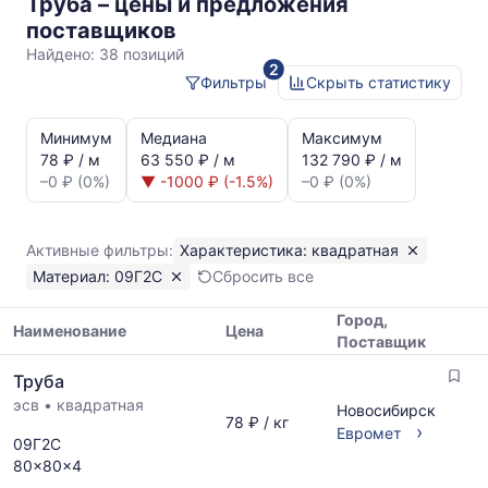
Труба – цены и предложения
квадратная
поставщиков
09Г2С
Найдено:
38 позиций
2
Фильтры
Скрыть статистику
Статистика
и
Минимум
Медиана
Максимум
динамика
78 ₽ / м
63 550 ₽ / м
132 790 ₽ / м
цен:
–0 ₽ (0%)
▼ -1000 ₽ (-1.5%)
–0 ₽ (0%)
Труба
квадратная
09Г2С
Активные фильтры:
Характеристика: квадратная
Показаны
Материал: 09Г2С
Сбросить все
минимальная,
медианная
Город,
и
Наименование
Цена
Поставщик
максимальная
Таблица
цена
Труба
цен
по
эсв
•
квадратная
на
Новосибирск
данным
78 ₽ / кг
металлопрокат
›
Евромет
прайс-
09Г2С
с
листов
80x80x4
указанием
поставщиков