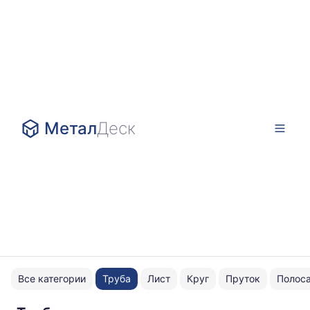
Метал
Деск
Все категории
Труба
Лист
Круг
Пруток
Полос