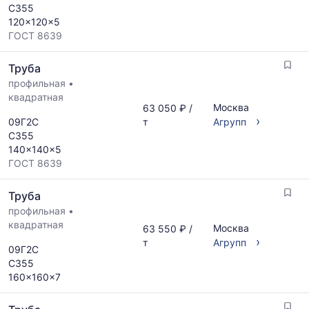
С355
120x120x5
ГОСТ 8639
Труба
профильная
•
квадратная
Москва
63 050 ₽ /
›
09Г2С
т
Агрупп
С355
140x140x5
ГОСТ 8639
Труба
профильная
•
квадратная
Москва
63 550 ₽ /
›
т
Агрупп
09Г2С
С355
160x160x7