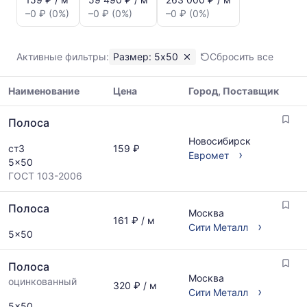
цен:
–0 ₽ (0%)
–0 ₽ (0%)
–0 ₽ (0%)
Полоса
5x50
Показаны
Активные фильтры:
Размер: 5x50
Сбросить все
минимальная,
медианная
Наименование
Цена
Город, Поставщик
и
максимальная
Таблица
цена
Полоса
цен
по
на
Новосибирск
данным
ст3
159 ₽
металлопрокат
›
Евромет
прайс-
5x50
с
листов
ГОСТ 103-2006
указанием
поставщиков
ГОСТ,
за
Полоса
размеров
Москва
последний
161 ₽ / м
и
›
Сити Металл
месяц.
5x50
поставщиков
Статистика
по
рассчитывается
запросу
Полоса
по
Москва
оцинкованный
актуальным
320 ₽ / м
›
Сити Металл
предложениям
5x50