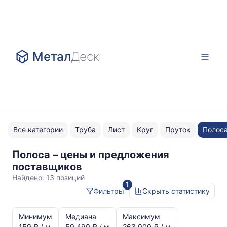
Метал
Деск
Все категории
Труба
Лист
Круг
Пруток
Полос
Полоса – цены и предложения
5x50
поставщиков
Найдено:
13 позиций
1
Фильтры
Скрыть статистику
Статистика
и
Минимум
Медиана
Максимум
динамика
159 ₽ / м
59 490 ₽ / м
263 000 ₽ / м