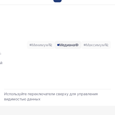
График
отражает
изменение
минимальной,
медианной
и
максимальной
Минимум
Медиана
Максимум
цены
по
,
данным
прайс-
ой
листов
поставщиков
за
последние
6
месяцев.
Используйте переключатели сверху для управления
Используйте
видимостью данных
динамику,
чтобы
оценить