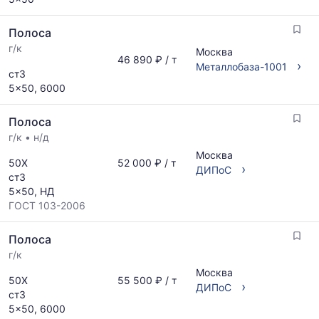
и
обновляется
Полоса
по
мере
г/к
Москва
46 890 ₽ / т
обновления
›
Металлобаза-1001
ст3
прайс-
5x50, 6000
листов.
Полоса
г/к
•
н/д
Москва
50Х
52 000 ₽ / т
›
ДИПоС
ст3
5x50, НД
ГОСТ 103-2006
Полоса
г/к
Москва
50Х
55 500 ₽ / т
›
ДИПоС
ст3
5x50, 6000