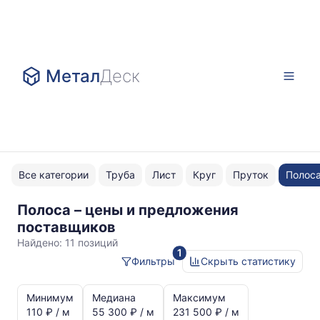
Метал
Деск
Все категории
Труба
Лист
Круг
Пруток
Полос
Полоса – цены и предложения
5x40
поставщиков
Найдено:
11 позиций
1
Фильтры
Скрыть статистику
Статистика
и
Минимум
Медиана
Максимум
динамика
110 ₽ / м
55 300 ₽ / м
231 500 ₽ / м