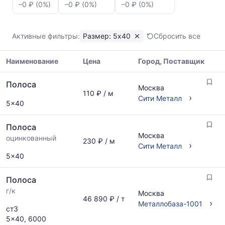
цен:
–0 ₽ (0%)
–0 ₽ (0%)
–0 ₽ (0%)
Полоса
5x40
Показаны
Активные фильтры:
Размер: 5x40
Сбросить все
минимальная,
медианная
Наименование
Цена
Город, Поставщик
и
максимальная
Таблица
цена
Полоса
цен
Москва
по
110 ₽ / м
на
›
Сити Металл
данным
5x40
металлопрокат
прайс-
с
листов
Полоса
указанием
поставщиков
Москва
ГОСТ,
оцинкованный
230 ₽ / м
за
›
Сити Металл
размеров
последний
5x40
и
месяц.
поставщиков
Статистика
по
Полоса
рассчитывается
запросу
г/к
по
Москва
46 890 ₽ / т
актуальным
›
Металлобаза-1001
ст3
предложениям
5x40, 6000
и