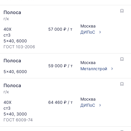
Полоса
г/к
Москва
40Х
57 000 ₽ / т
›
ДИПоС
ст3
5x40, 6000
ГОСТ 103-2006
Полоса
Москва
59 000 ₽ / т
›
Металлстрой
5x40, 6000
Полоса
г/к
Москва
40Х
64 460 ₽ / т
›
ДИПоС
ст3
5x40, 3000
ГОСТ 6009-74