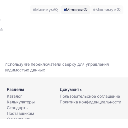
и
максимальной
Минимум
Медиана
Максимум
цены
по
,
данным
прайс-
ой
листов
поставщиков
за
последние
6
месяцев.
Используйте переключатели сверху для управления
Используйте
видимостью данных
динамику,
чтобы
оценить
Разделы
Документы
тренд
Каталог
Пользовательское соглашение
и
Калькуляторы
Политика конфиденциальности
разброс
Стандарты
цен
Поставщикам
на
О компании
рынке.
Контакты