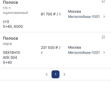
Полоса
г/к
•
Москва
оцинкованный
81 700 ₽ / т
›
Металлобаза-1001
ст3
5x40, 6000
Полоса
нерж
Москва
231 500 ₽ /
›
08Х18Н10
т
Металлобаза-1001
AISI 304
5x40
1
График
отражает
изменение
минимальной,
медианной