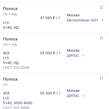
обновляется
Полоса
по
мере
г/к
•
н/д
Москва
47 090 ₽ / т
обновления
›
Металлобаза-1001
ст3
прайс-
5x40, НД
листов.
Полоса
г/к
•
н/д
Москва
40Х
55 000 ₽ / т
›
ДИПоС
ст3
5x40, НД
ГОСТ 103-2006
Полоса
г/к
Москва
40Х
55 300 ₽ / т
›
ДИПоС
ст3
5x40, 2000-4000
ГОСТ 103-2006