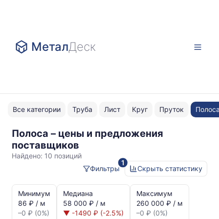
Метал
Деск
Все категории
Труба
Лист
Круг
Пруток
Полос
Полоса – цены и предложения
4x30
поставщиков
Найдено:
10 позиций
1
Фильтры
Скрыть статистику
Статистика
и
Минимум
Медиана
Максимум
динамика
86 ₽ / м
58 000 ₽ / м
260 000 ₽ / м
цен:
–0 ₽ (0%)
▼ -1490 ₽ (-2.5%)
–0 ₽ (0%)