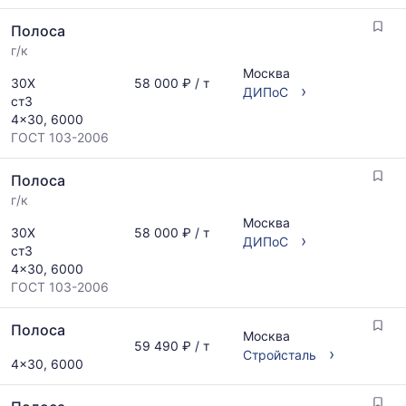
по
Полоса
мере
обновления
г/к
прайс-
Москва
30Х
58 000 ₽ / т
листов.
›
ДИПоС
ст3
4x30, 6000
ГОСТ 103-2006
Полоса
г/к
Москва
30Х
58 000 ₽ / т
›
ДИПоС
ст3
4x30, 6000
ГОСТ 103-2006
Полоса
Москва
59 490 ₽ / т
›
Стройсталь
4x30, 6000