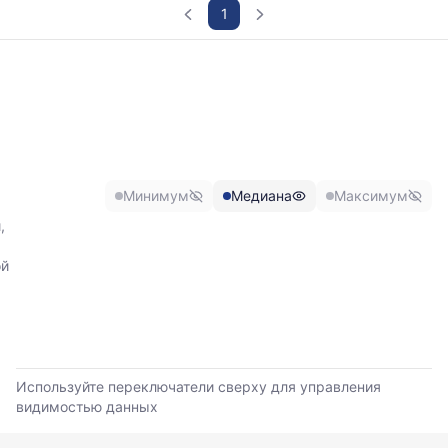
1
График
отражает
изменение
минимальной,
медианной
и
максимальной
Минимум
Медиана
Максимум
цены
по
,
данным
прайс-
ой
листов
поставщиков
за
последние
6
месяцев.
Используйте переключатели сверху для управления
Используйте
видимостью данных
динамику,
чтобы