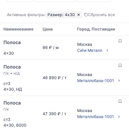
Полоса
4x30
Показаны
Активные фильтры:
Размер: 4x30
Сбросить все
минимальная,
медианная
Наименование
Цена
Город, Поставщик
и
максимальная
Таблица
цена
Полоса
цен
Москва
по
86 ₽ / м
на
›
Сити Металл
данным
4x30
металлопрокат
прайс-
с
листов
Полоса
указанием
поставщиков
ГОСТ,
г/к
•
н/д
Москва
за
46 890 ₽ / т
размеров
›
Металлобаза-1001
последний
ст3
и
месяц.
4x30, НД
поставщиков
Статистика
по
рассчитывается
запросу
Полоса
по
г/к
актуальным
Москва
47 390 ₽ / т
предложениям
›
Металлобаза-1001
ст3
и
4x30, 6000
обновляется