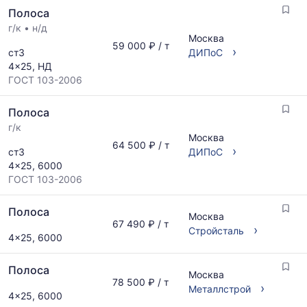
Полоса
по
мере
г/к
•
н/д
Москва
обновления
59 000 ₽ / т
›
ст3
ДИПоС
прайс-
4x25, НД
листов.
ГОСТ 103-2006
Полоса
г/к
Москва
64 500 ₽ / т
›
ст3
ДИПоС
4x25, 6000
ГОСТ 103-2006
Полоса
Москва
67 490 ₽ / т
›
Стройсталь
4x25, 6000
Полоса
Москва
78 500 ₽ / т
›
Металлстрой
4x25, 6000