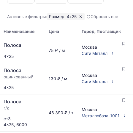
Полоса
4x25
Показаны
Активные фильтры:
Размер: 4x25
Сбросить все
минимальная,
медианная
Наименование
Цена
Город, Поставщик
и
максимальная
Таблица
цена
Полоса
цен
Москва
по
75 ₽ / м
на
›
Сити Металл
данным
4x25
металлопрокат
прайс-
с
листов
Полоса
указанием
поставщиков
Москва
ГОСТ,
оцинкованный
130 ₽ / м
за
›
Сити Металл
размеров
последний
4x25
и
месяц.
поставщиков
Статистика
по
Полоса
рассчитывается
запросу
г/к
по
Москва
46 390 ₽ / т
актуальным
›
Металлобаза-1001
ст3
предложениям
4x25, 6000
и
обновляется