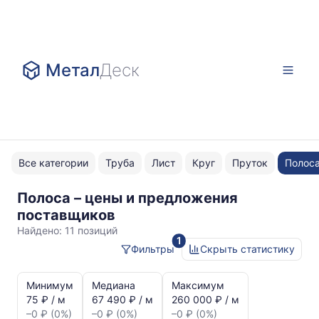
Метал
Деск
Все категории
Труба
Лист
Круг
Пруток
Полос
Полоса – цены и предложения
4x25
поставщиков
Найдено:
11 позиций
1
Фильтры
Скрыть статистику
Статистика
и
Минимум
Медиана
Максимум
динамика
75 ₽ / м
67 490 ₽ / м
260 000 ₽ / м
цен:
–0 ₽ (0%)
–0 ₽ (0%)
–0 ₽ (0%)