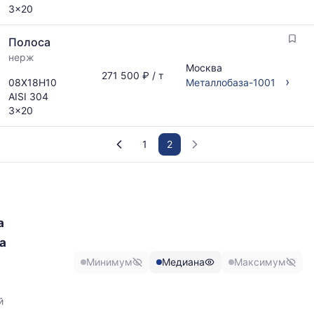
3x20
Полоса
нерж
Москва
271 500 ₽ / т
›
08Х18Н10
Металлобаза-1001
AISI 304
3x20
1
2
График
отражает
изменение
а
минимальной,
медианной
а
и
Минимум
Медиана
Максимум
максимальной
,
цены
по
й
данным