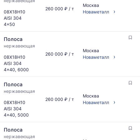
нержавеющая
рассчитывается
Москва
по
по
260 000 ₽ / т
›
08Х18Н10
Новаметалл
запросу
актуальным
AISI 304
предложениям
4x50
и
обновляется
Полоса
по
мере
нержавеющая
Москва
обновления
260 000 ₽ / т
›
08Х18Н10
Новаметалл
прайс-
AISI 304
листов.
4x40, 6000
Полоса
нержавеющая
Москва
260 000 ₽ / т
›
08Х18Н10
Новаметалл
AISI 304
4x40, 5000
Полоса
нержавеющая