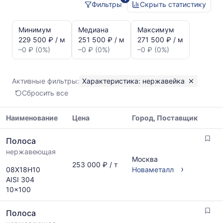
Фильтры
Скрыть статистику
Статистика
и
Минимум
Медиана
Максимум
динамика
229 500 ₽ / м
251 500 ₽ / м
271 500 ₽ / м
цен:
–0 ₽ (0%)
–0 ₽ (0%)
–0 ₽ (0%)
Полоса
нержавейка
Показаны
Активные фильтры:
Характеристика: нержавейка
минимальная,
Сбросить все
медианная
и
максимальная
Наименование
Цена
Город, Поставщик
цена
Таблица
по
Полоса
цен
данным
нержавеющая
на
прайс-
Москва
металлопрокат
253 000 ₽ / т
листов
›
08Х18Н10
Новаметалл
с
поставщиков
AISI 304
указанием
за
10x100
ГОСТ,
последний
размеров
месяц.
Полоса
и
Статистика
поставщиков