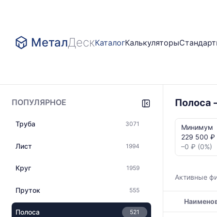
Метал
Деск
Каталог
Калькуляторы
Стандар
Полоса 
ПОПУЛЯРНОЕ
Статистика
Труба
3071
и
Минимум
динамика
229 500 ₽ 
цен:
Лист
1994
–0 ₽ (0%)
Полоса
нержавейка
Круг
1959
Показаны
Активные ф
минимальна
Пруток
555
медианная
Наимено
и
максимальн
Полоса
521
Таблица