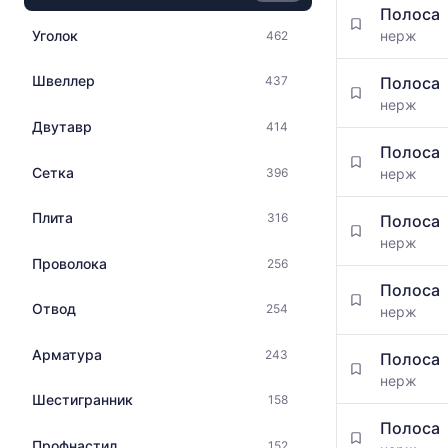
цена
Полоса
цен
по
Уголок
нерж
462
на
данным
металлопрокат
прайс-
с
Швеллер
Полоса
437
листов
указанием
нерж
поставщико
ГОСТ,
Двутавр
414
за
размеров
последний
Полоса
и
месяц.
Сетка
396
нерж
поставщиков
Статистика
по
рассчитыва
Плита
316
запросу
Полоса
по
нерж
актуальным
Проволока
256
предложени
и
Полоса
Отвод
обновляется
254
нерж
по
мере
Арматура
243
Полоса
обновления
нерж
прайс-
Шестигранник
158
листов.
Полоса
Профнастил
152