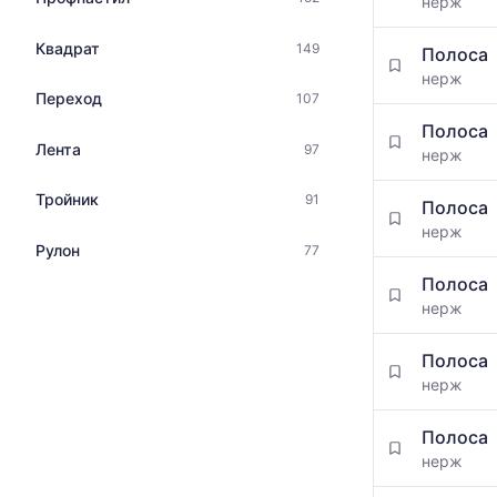
нерж
Квадрат
149
Полоса
нерж
Переход
107
Полоса
Лента
97
нерж
Тройник
91
Полоса
нерж
Рулон
77
Полоса
нерж
Полоса
нерж
Полоса
нерж