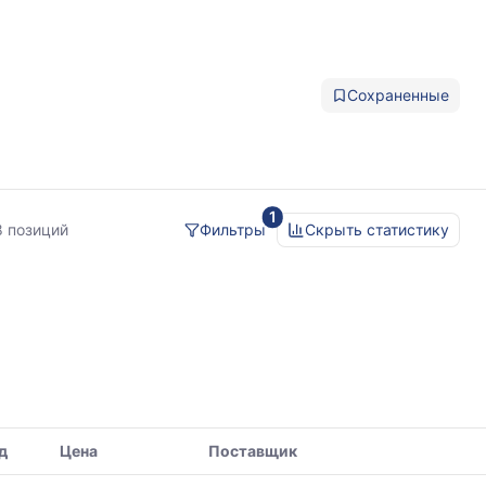
Сохраненные
1
ейка
8 позиций
Фильтры
Скрыть статистику
д
Цена
Поставщик