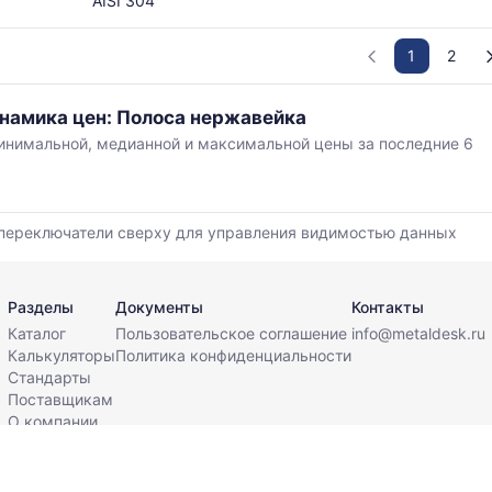
AISI 304
1
2
инамика цен: Полоса нержавейка
нимальной, медианной и максимальной цены за последние 6
,
переключатели сверху для управления видимостью данных
й
Разделы
Документы
Контакты
Каталог
Пользовательское соглашение
info@metaldesk.ru
Калькуляторы
Политика конфиденциальности
Стандарты
Поставщикам
О компании