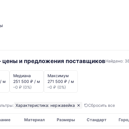
ты
нержав
– цены и предложения поставщиков
Найдено:
3
Медиана
Максимум
/ м
251 500 ₽ / м
271 500 ₽ / м
–0 ₽ (0%)
–0 ₽ (0%)
ильтры:
Характеристика: нержавейка
Сбросить все
я,
вание
Материал
Размеры
Стандарт
Горо
ая