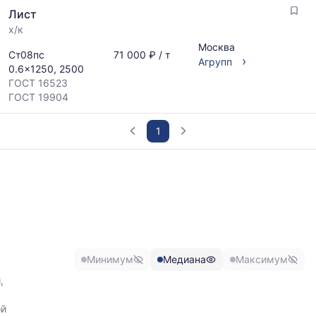
мере
Лист
обновления
прайс-
х/к
листов.
Москва
Ст08пс
71 000 ₽ / т
›
Агрупп
0.6x1250, 2500
ГОСТ 16523
ГОСТ 19904
1
График
отражает
изменение
минимальной,
медианной
и
максимальной
Минимум
Медиана
Максимум
цены
по
,
данным
прайс-
ой