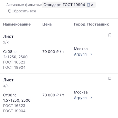
Показаны
Активные фильтры:
Стандарт: ГОСТ 19904
минимальная,
Сбросить все
медианная
и
максимальная
Наименование
Цена
Город, Поставщик
цена
Таблица
по
Лист
цен
данным
х/к
на
прайс-
металлопрокат
Москва
листов
Ст08пс
70 000 ₽ / т
с
›
Агрупп
поставщиков
2x1250, 2500
указанием
за
ГОСТ 16523
ГОСТ,
последний
ГОСТ 19904
размеров
месяц.
и
Статистика
Лист
поставщиков
рассчитывается
по
х/к
по
запросу
актуальным
Москва
Ст08пс
70 000 ₽ / т
›
предложениям
Агрупп
1.5x1250, 2500
и
ГОСТ 16523
обновляется
ГОСТ 19904
по