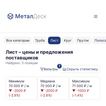
Метал
Деск
Все категории
Труба
Лист
Круг
Пруток
Полос
Лист – цены и предложения
ГОСТ
поставщиков
19904
Найдено:
3 позиции
1
Фильтры
Скрыть статистику
Статистика
и
Минимум
Медиана
Максимум
динамика
70 000 ₽ / м
70 000 ₽ / м
71 000 ₽ / м
цен:
▼ -2000 ₽
▼ -2000 ₽
▼ -1000 ₽
Лист
(-2.8%)
(-2.8%)
(-1.4%)
ГОСТ
19904