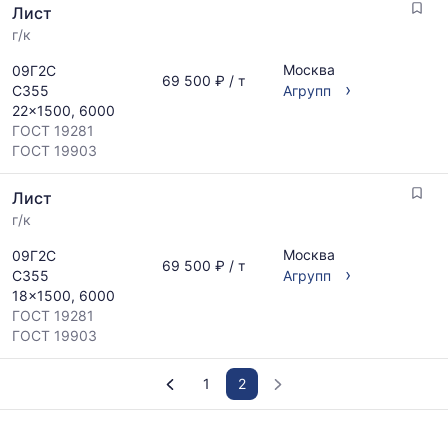
Лист
г/к
Москва
09Г2С
69 500 ₽ / т
›
С355
Агрупп
22x1500, 6000
ГОСТ 19281
ГОСТ 19903
Лист
г/к
Москва
09Г2С
69 500 ₽ / т
›
С355
Агрупп
18x1500, 6000
ГОСТ 19281
ГОСТ 19903
1
2
График