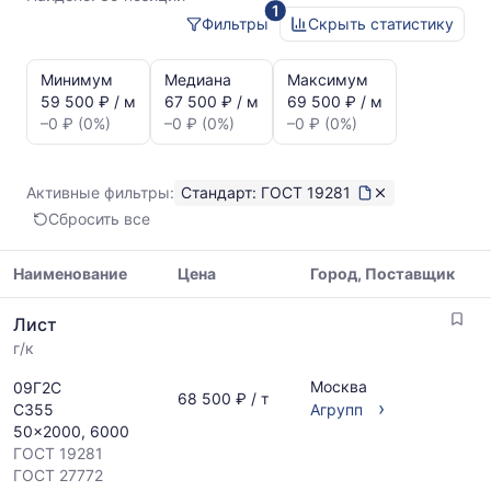
1
Фильтры
Скрыть статистику
Статистика
и
Минимум
Медиана
Максимум
динамика
59 500 ₽ / м
67 500 ₽ / м
69 500 ₽ / м
цен:
–0 ₽ (0%)
–0 ₽ (0%)
–0 ₽ (0%)
Лист
ГОСТ
19281
Активные фильтры:
Стандарт: ГОСТ 19281
Показаны
Сбросить все
минимальная,
медианная
и
Наименование
Цена
Город, Поставщик
максимальная
Таблица
цена
Лист
цен
по
г/к
на
данным
металлопрокат
прайс-
Москва
09Г2С
с
68 500 ₽ / т
листов
›
С355
Агрупп
указанием
поставщиков
50x2000, 6000
ГОСТ,
за
ГОСТ 19281
размеров
последний
ГОСТ 27772
и
месяц.