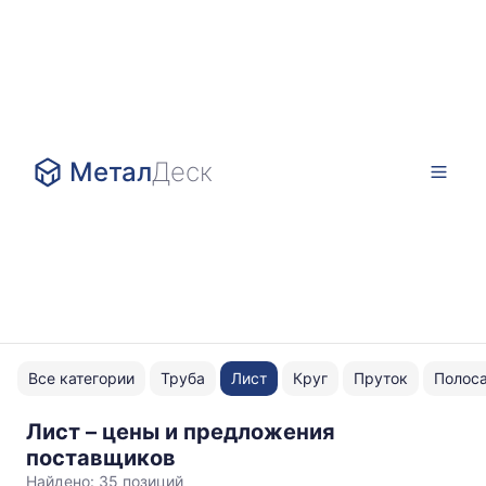
Метал
Деск
Все категории
Труба
Лист
Круг
Пруток
Полос
Лист – цены и предложения
ГОСТ
поставщиков
19281
Найдено:
35 позиций