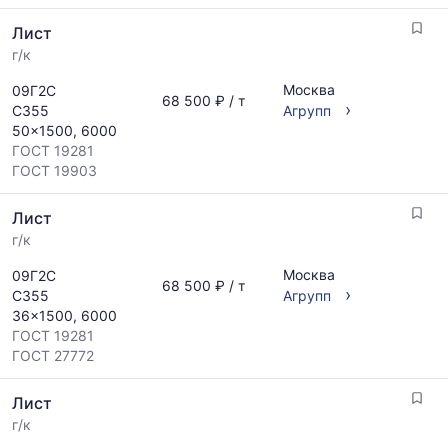
поставщиков
Статистика
Лист
по
рассчитывается
запросу
г/к
по
актуальным
Москва
09Г2С
предложениям
68 500 ₽ / т
›
С355
Агрупп
и
50x1500, 6000
обновляется
ГОСТ 19281
по
ГОСТ 19903
мере
обновления
Лист
прайс-
листов.
г/к
Москва
09Г2С
68 500 ₽ / т
›
С355
Агрупп
36x1500, 6000
ГОСТ 19281
ГОСТ 27772
Лист
г/к