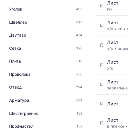
цена
Лист
цен
по
Уголок
г/к
462
на
данным
металлопрокат
прайс-
с
Швеллер
Лист
437
листов
указанием
х/к
•
кп
•
поставщико
ГОСТ,
Двутавр
414
за
размеров
последний
Лист
и
месяц.
Сетка
396
х/к
•
оцин
поставщиков
Статистика
по
рассчитыва
Плита
316
запросу
Лист
по
х/к
актуальным
Проволока
256
предложени
и
Лист
Отвод
обновляется
254
зеркальн
по
мере
Арматура
243
Лист
обновления
прайс-
Шестигранник
158
листов.
Лист
Профнастил
в пленке
152