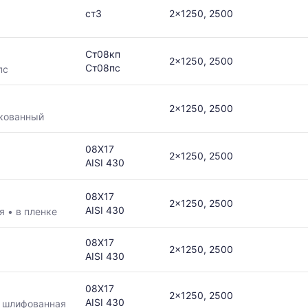
ст3
2x1250, 2500
Ст08кп
2x1250, 2500
Ст08пс
пс
в
2x1250, 2500
кованный
ется
08Х17
2x1250, 2500
AISI 430
ям
08Х17
2x1250, 2500
AISI 430
ая
•
в пленке
08Х17
2x1250, 2500
AISI 430
08Х17
2x1250, 2500
AISI 430
•
шлифованная