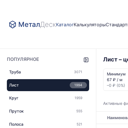
Метал
Деск
Каталог
Калькуляторы
Стандар
Лист – 
ПОПУЛЯРНОЕ
Статистика
Труба
3071
и
Минимум
динамика
67 ₽ / м
цен:
Лист
1994
–0 ₽ (0%)
Лист
2x1250
Круг
1959
Показаны
Активные ф
минимальна
Пруток
555
медианная
Наименов
и
максимальн
Полоса
521
Таблица