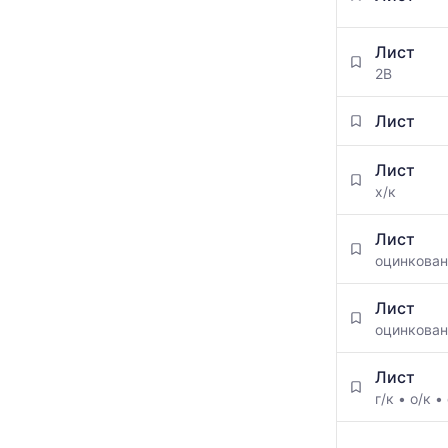
Лист
2B
Лист
Лист
х/к
Лист
оцинкова
Лист
оцинкова
Лист
г/к
•
о/к
•