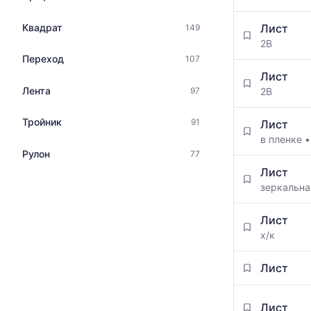
Квадрат
Лист
149
2B
Переход
107
Лист
Лента
97
2B
Тройник
91
Лист
в пленке
Рулон
77
Лист
зеркальн
Лист
х/к
Лист
Лист