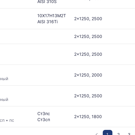
AISI 310S
10Х17Н13М2Т
2x1250, 2500
AISI 316Ti
2x1250, 2500
2x1250, 2500
2x1250, 2000
нный
2x1250, 2500
нный
Ст3пс
2x1250, 1800
Ст3сп
сп
•
пс
1
2
3