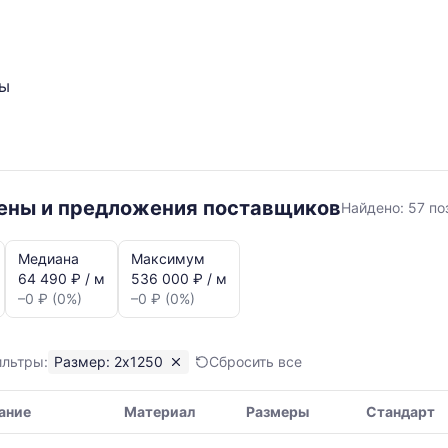
ты
2x1250
цены и предложения поставщиков
Найдено:
57 по
Медиана
Максимум
64 490 ₽ / м
536 000 ₽ / м
–0 ₽ (0%)
–0 ₽ (0%)
ильтры:
Размер: 2x1250
Сбросить все
я,
ание
Материал
Размеры
Стандарт
ая