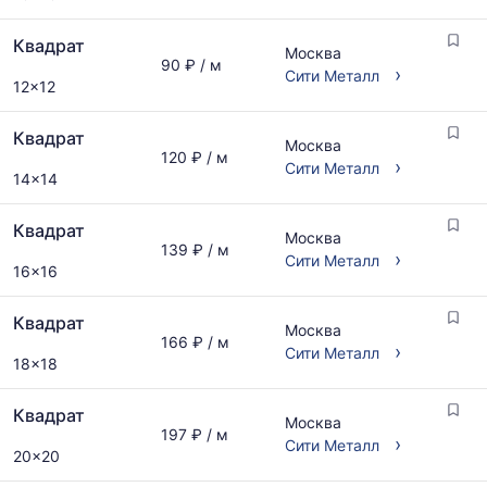
актуальным
предложениям
Квадрат
Москва
и
90 ₽ / м
›
Сити Металл
обновляется
12x12
по
мере
Квадрат
Москва
обновления
120 ₽ / м
›
Сити Металл
прайс-
14x14
листов.
Квадрат
Москва
139 ₽ / м
›
Сити Металл
16x16
Квадрат
Москва
166 ₽ / м
›
Сити Металл
18x18
Квадрат
Москва
197 ₽ / м
›
Сити Металл
20x20