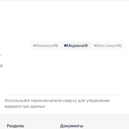
График
отражает
изменение
минимальной,
медианной
и
максимальной
Минимум
Медиана
Максимум
цены
по
,
данным
прайс-
ой
листов
поставщиков
за
последние
6
месяцев.
Используйте переключатели сверху для управления
Используйте
видимостью данных
динамику,
чтобы
оценить
Разделы
Документы
тренд