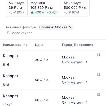
и
Минимум
Медиана
Максимум
динамика
39 ₽ / м
105 890 ₽ / м
580 000 ₽ / м
цен:
–0 ₽ (0%)
▲ 400 ₽ (+0.4%)
–0 ₽ (0%)
Квадрат
в
Москве
Активные фильтры:
Локация: Москва
Показаны
Сбросить все
минимальная,
медианная
и
Наименование
Цена
Город, Поставщик
максимальная
Таблица
цена
Квадрат
цен
Москва
по
39 ₽ / м
на
›
Сити Металл
данным
6x6
металлопрокат
прайс-
с
листов
Квадрат
указанием
поставщиков
Москва
58 ₽ / м
ГОСТ,
›
за
Сити Металл
8x8
размеров
последний
и
месяц.
поставщиков
Квадрат
Статистика
Москва
по
60 ₽ / м
рассчитывается
›
Сити Металл
запросу
10x10
по