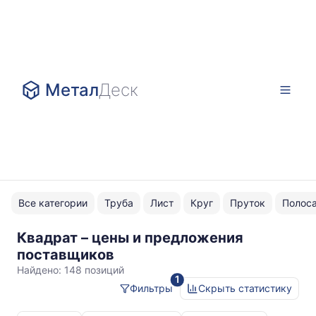
Метал
Деск
Все категории
Труба
Лист
Круг
Пруток
Полос
Квадрат – цены и предложения
Москва
поставщиков
Найдено:
148 позиций
1
Фильтры
Скрыть статистику
Статистика