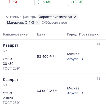
Квадрат
(-2%)
(+16.4%)
(+8.8%)
г/
к
Ст1-
Активные фильтры:
Характеристика: г/к
3
Материал: Ст1-3
Сбросить все
Показаны
минимальная,
медианная
Наименование
Цена
Город, Поставщик
и
Таблица
максимальная
Квадрат
цен
цена
г/к
на
по
Москва
металлопрокат
53 400 ₽ / т
данным
›
Ст1-3
Агрупп
с
прайс-
30x30
указанием
листов
ГОСТ 2591
ГОСТ,
поставщиков
размеров
за
Квадрат
и
последний
поставщиков
г/к
месяц.
Москва
по
Статистика
64 000 ₽ / т
›
Ст1-3
Агрупп
запросу
рассчитывается
20x20
по
ГОСТ 2591
актуальным