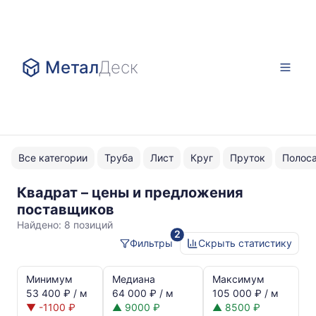
Метал
Деск
Все категории
Труба
Лист
Круг
Пруток
Полос
Квадрат – цены и предложения
г/
поставщиков
к
Найдено:
8 позиций
2
Ст1-
Фильтры
Скрыть статистику
3
Статистика
и
Минимум
Медиана
Максимум
динамика
53 400 ₽ / м
64 000 ₽ / м
105 000 ₽ / м
цен:
▼ -1100 ₽
▲ 9000 ₽
▲ 8500 ₽