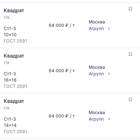
предложениям
Квадрат
и
обновляется
г/к
Москва
по
64 000 ₽ / т
›
Ст1-3
Агрупп
мере
10x10
обновления
ГОСТ 2591
прайс-
листов.
Квадрат
г/к
Москва
64 000 ₽ / т
›
Ст1-3
Агрупп
16x16
ГОСТ 2591
Квадрат
г/к
Москва
64 000 ₽ / т
›
Ст1-3
Агрупп
14x14
ГОСТ 2591