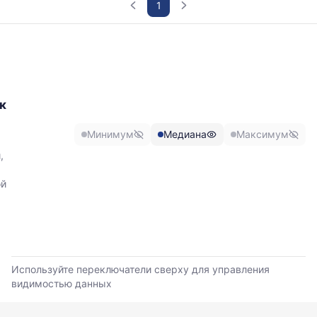
1
График
отражает
изменение
минимальной,
медианной
к
и
максимальной
Минимум
Медиана
Максимум
цены
по
,
данным
прайс-
ой
листов
поставщиков
за
последние
6
месяцев.
Используйте переключатели сверху для управления
Используйте
видимостью данных
динамику,
чтобы