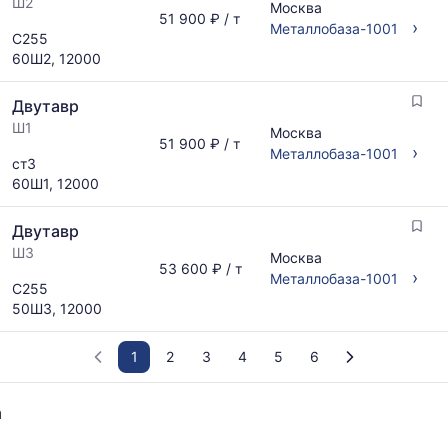
Ш2
Москва
51 900 ₽ / т
›
Металлобаза-1001
С255
60Ш2, 12000
Двутавр
Ш1
Москва
51 900 ₽ / т
›
Металлобаза-1001
ст3
60Ш1, 12000
Двутавр
Ш3
Москва
53 600 ₽ / т
›
Металлобаза-1001
С255
50Ш3, 12000
1
2
3
4
5
6
График
а
отражает
изменение