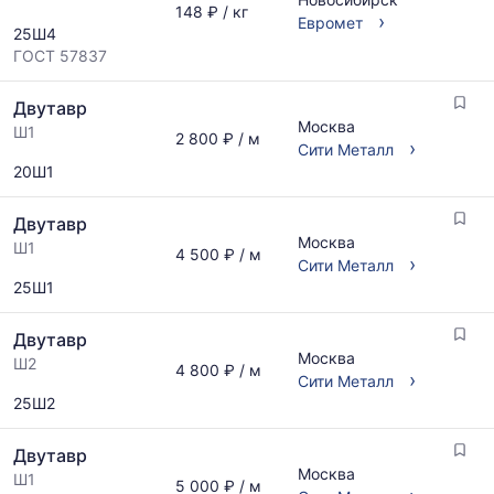
148 ₽ / кг
по
›
по
Евромет
25Ш4
запросу
актуальным
ГОСТ 57837
предложениям
и
Двутавр
обновляется
Москва
по
Ш1
2 800 ₽ / м
›
Сити Металл
мере
20Ш1
обновления
прайс-
листов.
Двутавр
Москва
Ш1
4 500 ₽ / м
›
Сити Металл
25Ш1
Двутавр
Москва
Ш2
4 800 ₽ / м
›
Сити Металл
25Ш2
Двутавр
Москва
Ш1
5 000 ₽ / м