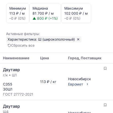
Статистика
и
Минимум
Медиана
Максимум
динамика
113 ₽ / м
81 700 ₽ / м
102 000 ₽ / м
цен:
–0 ₽ (0%)
▲ 800 ₽ (+1%)
–0 ₽ (0%)
Двутавр
Ш
(широкополочный)
Активные фильтры:
Показаны
Характеристика: Ш (широкополочный)
минимальная,
Сбросить все
медианная
и
максимальная
Наименование
Цена
Город, Поставщик
цена
Таблица
по
Двутавр
цен
данным
г/к
•
Ш1
на
прайс-
Новосибирск
металлопрокат
113 ₽ / кг
листов
›
С355
Евромет
с
поставщиков
30Ш1
указанием
за
ГОСТ 27772-2021
ГОСТ,
последний
размеров
месяц.
Двутавр
и
Статистика
поставщиков
Ш4
рассчитывается
Новосибирск