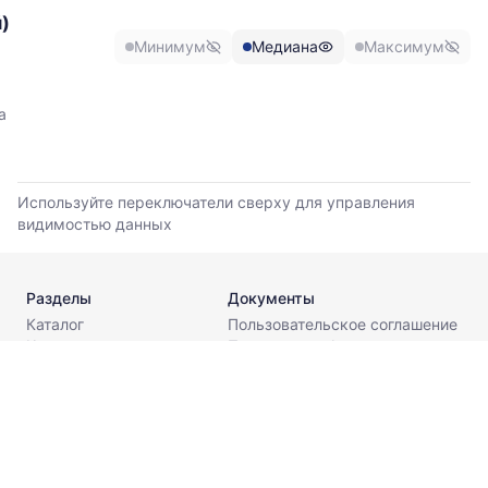
)
минимальной,
медианной
Минимум
Медиана
Максимум
и
максимальной
цены
а
по
данным
прайс-
листов
Используйте переключатели сверху для управления
поставщиков
видимостью данных
за
последние
6
Разделы
Документы
месяцев.
Каталог
Пользовательское соглашение
Используйте
Калькуляторы
Политика конфиденциальности
динамику,
Стандарты
чтобы
Поставщикам
оценить
О компании
тренд
Контакты
и
разброс
info@metaldesk.ru
цен