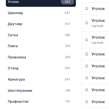
данным
Уголок
462
на
прайс-
металлопрокат
Уголок
листов
с
Швеллер
437
поставщико
указанием
за
Уголок
ГОСТ,
Двутавр
414
последний
гнутый
размеров
месяц.
и
Статистика
Сетка
396
поставщиков
Уголок
рассчитыва
по
гнутый
по
Плита
316
запросу
актуальным
предложени
Уголок
Проволока
256
и
обновляется
Уголок
Отвод
по
254
мере
Уголок
обновления
Арматура
243
прайс-
листов.
Уголок
Шестигранник
158
Уголок
Профнастил
152