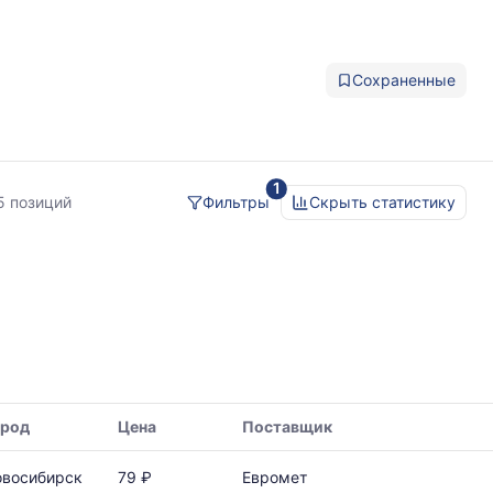
Сохраненные
1
5 позиций
Фильтры
Скрыть статистику
ород
Цена
Поставщик
овосибирск
79 ₽
Евромет