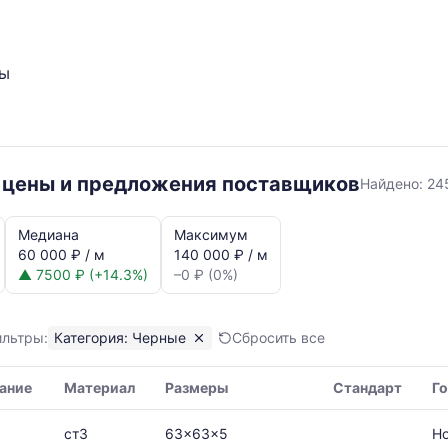
ты
Черные
– цены и предложения поставщиков
Найдено:
24
Медиана
Максимум
60 000 ₽ / м
140 000 ₽ / м
▲ 7500 ₽ (+14.3%)
–0 ₽ (0%)
я,
ильтры:
Категория: Черные
Сбросить все
ание
Материал
Размеры
Стандарт
Г
ая
ст3
63x63x5
Н