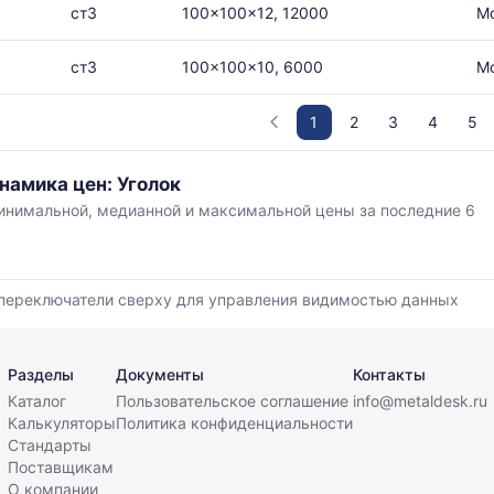
ст3
100x100x12, 12000
М
ст3
100x100x10, 6000
М
1
2
3
4
5
намика цен: Уголок
нимальной, медианной и максимальной цены за последние 6
,
переключатели сверху для управления видимостью данных
й
Разделы
Документы
Контакты
Каталог
Пользовательское соглашение
info@metaldesk.ru
Калькуляторы
Политика конфиденциальности
Стандарты
Поставщикам
О компании