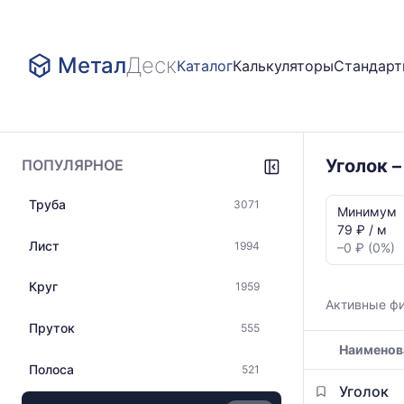
Метал
Деск
Каталог
Калькуляторы
Стандар
Уголок 
ПОПУЛЯРНОЕ
Статистика
Труба
3071
и
Минимум
динамика
79 ₽ / м
цен:
Лист
1994
–0 ₽ (0%)
Уголок
Показаны
Круг
1959
минимальна
Активные ф
медианная
Пруток
555
и
Наименов
максимальн
цена
Полоса
521
Таблица
по
Уголок
цен