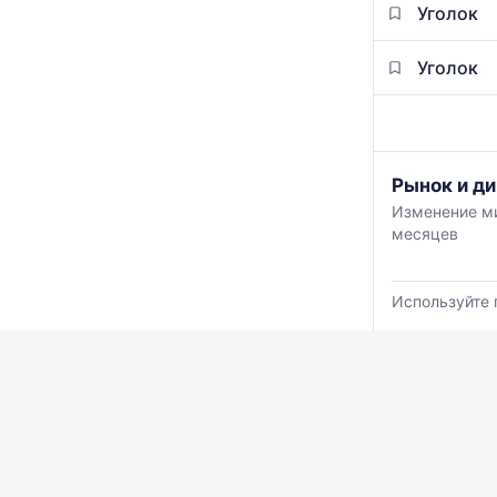
Уголок
Уголок
График
Рынок и ди
отражает
Изменение ми
изменение
месяцев
минимальной
медианной
и
Используйте 
максимально
цены
по
данным
прайс-
листов
поставщиков
за
последние