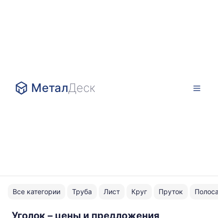
Метал
Деск
Все категории
Труба
Лист
Круг
Пруток
Полос
Уголок – цены и предложения