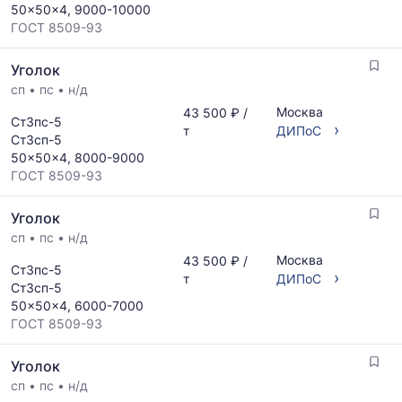
последний
50x50x4, 9000-10000
ГОСТ,
месяц.
ГОСТ 8509-93
размеров
Статистика
и
рассчитывается
Уголок
поставщиков
по
по
сп
•
пс
•
н/д
актуальным
запросу
предложениям
Москва
43 500 ₽ /
Ст3пс-5
›
и
т
ДИПоС
Ст3сп-5
обновляется
50x50x4, 8000-9000
по
ГОСТ 8509-93
мере
обновления
Уголок
прайс-
листов.
сп
•
пс
•
н/д
Москва
43 500 ₽ /
Ст3пс-5
›
т
ДИПоС
Ст3сп-5
50x50x4, 6000-7000
ГОСТ 8509-93
Уголок
сп
•
пс
•
н/д