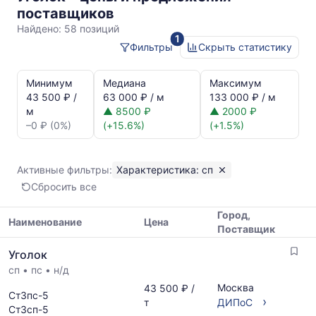
сп
поставщиков
Найдено:
58 позиций
1
Фильтры
Скрыть статистику
Статистика
и
Минимум
Медиана
Максимум
динамика
43 500 ₽ /
63 000 ₽ / м
133 000 ₽ / м
цен:
м
▲ 8500 ₽
▲ 2000 ₽
Уголок
–0 ₽ (0%)
(+15.6%)
(+1.5%)
сп
Показаны
минимальная,
Активные фильтры:
Характеристика: сп
медианная
Сбросить все
и
максимальная
Город,
цена
Наименование
Цена
Поставщик
по
Таблица
данным
Уголок
цен
прайс-
сп
•
пс
•
н/д
на
листов
металлопрокат
Москва
43 500 ₽ /
поставщиков
Ст3пс-5
с
›
т
ДИПоС
за
Ст3сп-5
указанием