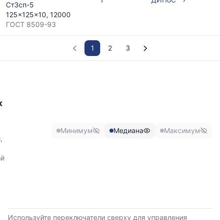
Ст3сп-5
125x125x10, 12000
ГОСТ 8509-93
1
2
3
График
отражает
изменение
к
минимальной,
медианной
и
Минимум
Медиана
Максимум
максимальной
,
цены
по
ой
данным
прайс-
листов
поставщиков
за
последние
Используйте переключатели сверху для управления