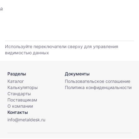
прайс-
по
ой
листов.
данным
прайс-
листов
поставщиков
за
последние
Используйте переключатели сверху для управления
6
видимостью данных
месяцев.
Используйте
динамику,
чтобы
Разделы
Документы
оценить
Каталог
Пользовательское соглашение
тренд
Калькуляторы
Политика конфиденциальности
и
Стандарты
разброс
Поставщикам
цен
О компании
на
Контакты
рынке.
info@metaldesk.ru
Период
анализа: