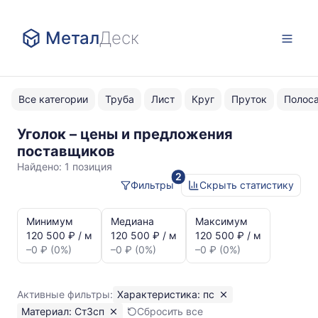
Метал
Деск
Все категории
Труба
Лист
Круг
Пруток
Полос
Уголок – цены и предложения
пс
поставщиков
Ст3сп
Найдено:
1 позиция
2
Фильтры
Скрыть статистику
Статистика
и
Минимум
Медиана
Максимум
динамика
120 500 ₽ / м
120 500 ₽ / м
120 500 ₽ / м
цен:
–0 ₽ (0%)
–0 ₽ (0%)
–0 ₽ (0%)
Уголок
пс
Ст3сп
Активные фильтры:
Характеристика: пс
Показаны
Материал: Ст3сп
Сбросить все
минимальная,