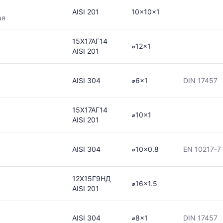
AISI 201
10x10x1
ая
15Х17АГ14
в
⌀12x1
AISI 201
AISI 304
⌀6x1
DIN 17457
ется
15Х17АГ14
⌀10x1
AISI 201
ям
AISI 304
⌀10x0.8
EN 10217-7
12Х15Г9НД
⌀16x1.5
AISI 201
AISI 304
⌀8x1
DIN 17457