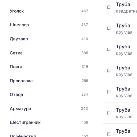
по
Труба
цен
данным
Уголок
квадратн
462
на
прайс-
металлопрокат
листов
с
Швеллер
Труба
437
поставщико
указанием
круглая
за
ГОСТ,
Двутавр
414
последний
размеров
месяц.
Труба
и
Статистика
Сетка
396
круглая
поставщиков
рассчитыва
по
по
Плита
316
запросу
Труба
актуальным
круглая
предложени
Проволока
256
и
обновляется
Труба
Отвод
по
254
круглая
мере
обновления
Арматура
243
Труба
прайс-
круглая
листов.
Шестигранник
158
Труба
Профнастил
152