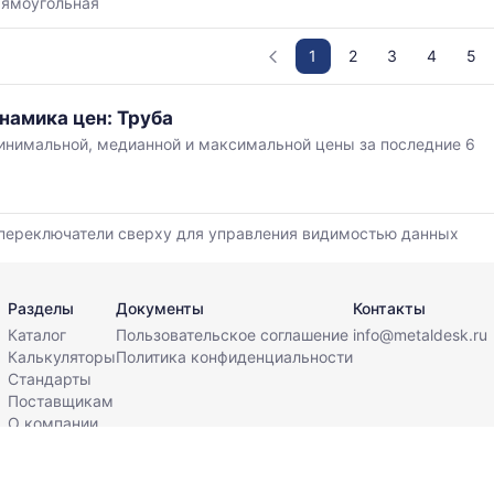
рямоугольная
1
2
3
4
5
намика цен: Труба
нимальной, медианной и максимальной цены за последние 6
,
переключатели сверху для управления видимостью данных
й
Разделы
Документы
Контакты
Каталог
Пользовательское соглашение
info@metaldesk.ru
Калькуляторы
Политика конфиденциальности
Стандарты
Поставщикам
О компании