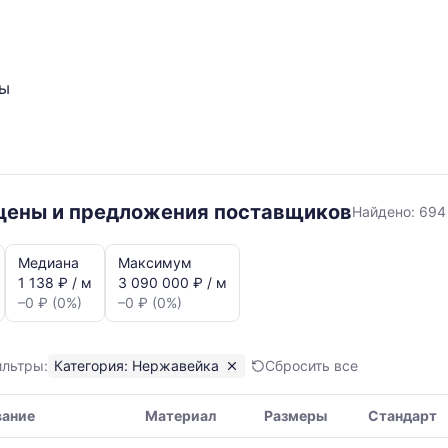
ты
Нержаве
 цены и предложения поставщиков
Найдено:
694
Медиана
Максимум
1 138 ₽ / м
3 090 000 ₽ / м
–0 ₽ (0%)
–0 ₽ (0%)
я,
ильтры:
Категория: Нержавейка
Сбросить все
вание
Материал
Размеры
Стандарт
ая