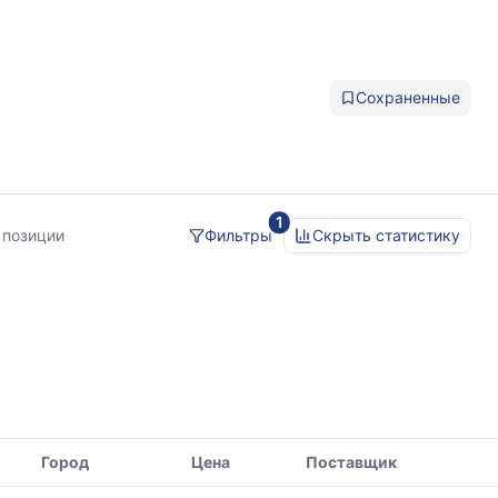
Сохраненные
1
йка
 позиции
Фильтры
Скрыть статистику
Город
Цена
Поставщик