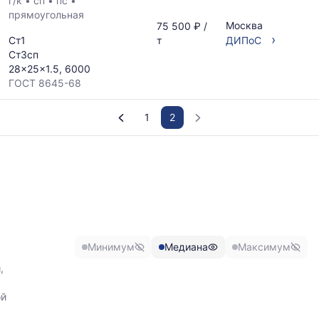
г/к
•
сп
•
пс
•
прямоугольная
Москва
75 500 ₽ /
›
Ст1
т
ДИПоС
Ст3сп
28x25x1.5, 6000
ГОСТ 8645-68
1
2
График
отражает
изменение
минимальной,
медианной
и
максимальной
Минимум
Медиана
Максимум
цены
по
,
данным
прайс-
ой
листов