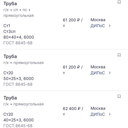
Труба
и
поставщиков
поставщиков
г/к
•
сп
•
пс
•
за
по
прямоугольная
последний
Москва
61 200 ₽ /
запросу
месяц.
›
Ст1
т
ДИПоС
Статистика
Ст3сп
рассчитывается
80x40x4, 6000
по
ГОСТ 8645-68
актуальным
предложениям
Труба
и
обновляется
г/к
•
прямоугольная
Москва
61 200 ₽ /
по
›
Ст20
т
ДИПоС
мере
50x25x3, 6000
обновления
ГОСТ 8645-68
прайс-
листов.
Труба
г/к
•
прямоугольная
Москва
62 400 ₽ /
›
Ст20
т
ДИПоС
40x25x3, 6000
ГОСТ 8645-68