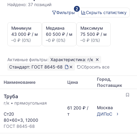
к
Найдено:
37 позиций
2
ГОСТ
Фильтры
Скрыть статистику
8645-
Статистика
68
и
Минимум
Медиана
Максимум
динамика
43 000 ₽ / м
60 500 ₽ / м
75 500 ₽ / м
цен:
–0 ₽ (0%)
–0 ₽ (0%)
–0 ₽ (0%)
Труба
г/
к
Активные фильтры:
Характеристика: г/к
ГОСТ
Стандарт: ГОСТ 8645-68
Сбросить все
8645-
68
Город,
Показаны
Наименование
Цена
Поставщик
минимальная,
Таблица
медианная
Труба
цен
и
г/к
•
прямоугольная
на
максимальная
Москва
61 200 ₽ /
металлопрокат
цена
›
Ст20
т
ДИПоС
с
по
80x60x3, 12000
указанием
данным
ГОСТ 8645-68
ГОСТ,
прайс-
размеров
листов