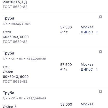
листов
20x20x1.5, НД
размеров
поставщиков
ГОСТ 8639-82
и
за
поставщиков
последний
Труба
по
месяц.
запросу
г/к
•
квадратная
Статистика
Москва
57 500
рассчитывается
›
Ст20
₽ / т
ДИПоС
по
60x60x3, 6000
актуальным
ГОСТ 8639-82
предложениям
и
Труба
обновляется
по
г/к
•
сп
•
пс
•
квадратная
мере
Москва
57 500
Ст1
обновления
›
₽ / т
ДИПоС
Ст3сп
прайс-
60x60x3, 6000
листов.
ГОСТ 8639-82
Труба
г/к
•
сп
•
пс
•
квадратная
Москва
58 000
Ст3пс-5