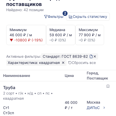
ГОСТ
поставщиков
8639-
Найдено:
42 позиции
2
82
Фильтры
Скрыть статистику
квадратная
Статистика
и
Минимум
Медиана
Максимум
динамика
46 000 ₽ / м
59 600 ₽ / м
77 900 ₽ / м
цен:
▼ -10800 ₽ (-19%)
–0 ₽ (0%)
–0 ₽ (0%)
Труба
квадратная
ГОСТ
Активные фильтры:
Стандарт: ГОСТ 8639-82
8639-
Характеристика: квадратная
Сбросить все
82
Показаны
Город,
минимальная,
Наименование
Цена
Поставщик
медианная
Таблица
и
Труба
цен
максимальная
2 сорт
•
г/к
•
н/д
•
сп
•
пс
•
на
цена
квадратная
металлопрокат
по
Москва
46 000
с
данным
›
Ст1
₽ / т
ДИПоС
указанием
прайс-
Ст3сп
ГОСТ,