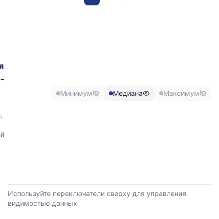
График
отражает
изменение
минимальной,
медианной
я
и
-
максимальной
цены
Минимум
Медиана
Максимум
по
данным
,
прайс-
листов
ой
поставщиков
за
последние
6
месяцев.
Используйте
Используйте переключатели сверху для управления
динамику,
видимостью данных
чтобы
оценить