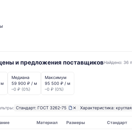
ты
ГОСТ
 цены и предложения поставщиков
Найдено:
36 
3262-
75
Медиана
Максимум
круглая
 м
59 900 ₽ / м
95 500 ₽ / м
–0 ₽ (0%)
–0 ₽ (0%)
ильтры:
Стандарт: ГОСТ 3262-75
Характеристика: круглая
ание
Материал
Размеры
Стандарт
я,