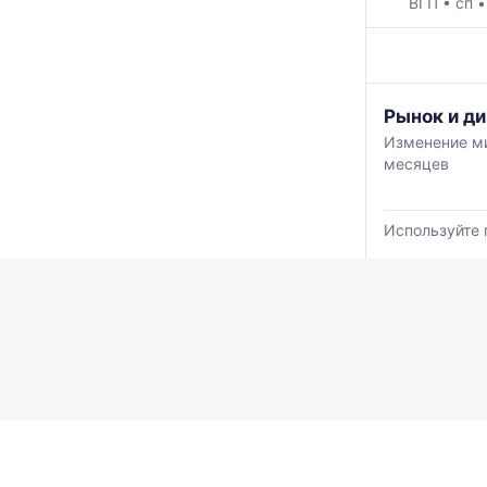
ВГП
•
сп
График
Рынок и ди
отражает
Изменение ми
изменение
месяцев
минимальной
медианной
и
Используйте 
максимально
цены
по
данным
прайс-
листов
поставщиков
за
последние
6
месяцев.
Используйте