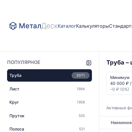
Метал
Деск
Каталог
Калькуляторы
Стандар
Труба –
ПОПУЛЯРНОЕ
Статистика
Труба
3071
и
Минимум
динамика
40 000 ₽ /
цен:
Лист
1994
–0 ₽ (0%)
Труба
круглая
Круг
1959
ГОСТ
Активные ф
3262-
Пруток
555
75
Наименов
Показаны
минимальна
Полоса
521
Таблица