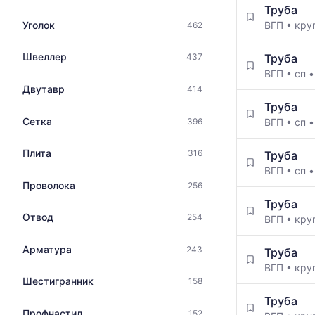
медианная
Труба
цен
и
Уголок
ВГП
•
кру
462
на
максимальн
металлопрокат
цена
с
Швеллер
Труба
437
по
указанием
ВГП
•
сп
данным
ГОСТ,
Двутавр
414
прайс-
размеров
листов
Труба
и
поставщико
Сетка
396
ВГП
•
сп
поставщиков
за
по
последний
Плита
316
запросу
Труба
месяц.
ВГП
•
сп
Статистика
Проволока
256
рассчитыва
по
Труба
Отвод
актуальным
254
ВГП
•
кру
предложени
и
Арматура
243
Труба
обновляется
ВГП
•
кру
по
Шестигранник
158
мере
Труба
обновления
Профнастил
152