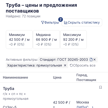
Труба – цены и предложения
ГОСТ
поставщиков
30245-
Найдено:
72 позиции
2
2003
Фильтры
Скрыть статистику
прямоугольная
Статистика
и
Минимум
Медиана
Максимум
динамика
42 500 ₽ / м
66 900 ₽ / м
92 200 ₽ / м
цен:
–0 ₽ (0%)
–0 ₽ (0%)
–0 ₽ (0%)
Труба
прямоугольная
ГОСТ
Активные фильтры:
Стандарт: ГОСТ 30245-2003
30245-
Характеристика: прямоугольная
Сбросить все
2003
Показаны
Город,
минимальная,
Наименование
Цена
Поставщик
медианная
Таблица
и
Труба
цен
максимальная
г/к
•
сп
•
пс
•
на
цена
прямоугольная
металлопрокат
по
Москва
42 500 ₽ /
с
данным
›
Ст3пс-5
т
ДИПоС