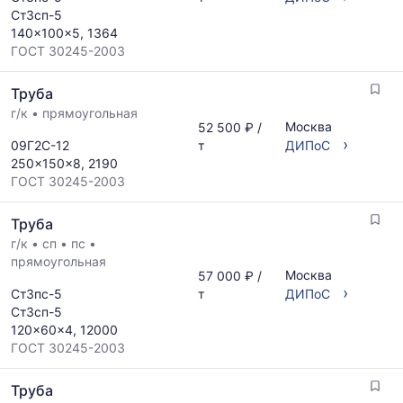
указанием
прайс-
Ст3сп-5
ГОСТ,
листов
140x100x5, 1364
размеров
поставщиков
ГОСТ 30245-2003
и
за
поставщиков
последний
Труба
по
месяц.
запросу
г/к
•
прямоугольная
Статистика
Москва
52 500 ₽ /
рассчитывается
›
09Г2С-12
т
ДИПоС
по
250x150x8, 2190
актуальным
ГОСТ 30245-2003
предложениям
и
Труба
обновляется
по
г/к
•
сп
•
пс
•
мере
прямоугольная
Москва
57 000 ₽ /
обновления
›
Ст3пс-5
т
ДИПоС
прайс-
Ст3сп-5
листов.
120x60x4, 12000
ГОСТ 30245-2003
Труба