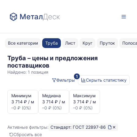
Метал
Деск
Все категории
Труба
Лист
Круг
Пруток
Полос
Труба – цены и предложения
ГОСТ
поставщиков
22897-
Найдено:
1 позиция
1
86
Фильтры
Скрыть статистику
Статистика
и
Минимум
Медиана
Максимум
динамика
3 714 ₽ / м
3 714 ₽ / м
3 714 ₽ / м
цен:
–0 ₽ (0%)
–0 ₽ (0%)
–0 ₽ (0%)
Труба
ГОСТ
22897-
Активные фильтры:
Стандарт: ГОСТ 22897-86
86
Сбросить все
Показаны