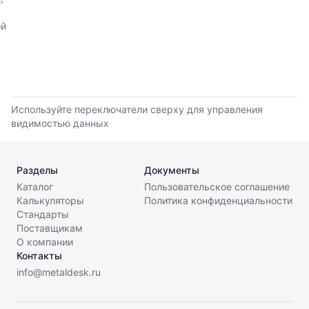
обновления
данным
прайс-
прайс-
ой
листов.
листов
поставщиков
за
последние
6
месяцев.
Используйте переключатели сверху для управления
Используйте
видимостью данных
динамику,
чтобы
оценить
Разделы
Документы
тренд
Каталог
Пользовательское соглашение
и
Калькуляторы
Политика конфиденциальности
разброс
Стандарты
цен
Поставщикам
на
О компании
рынке.
Контакты
Период
info@metaldesk.ru
анализа:
последние