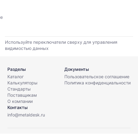
мере
данным
обновления
прайс-
прайс-
листов
ие
листов.
поставщиков
за
последние
6
Используйте переключатели сверху для управления
месяцев.
видимостью данных
Используйте
динамику,
чтобы
Разделы
Документы
оценить
Каталог
Пользовательское соглашение
тренд
Калькуляторы
Политика конфиденциальности
и
Стандарты
разброс
Поставщикам
цен
О компании
на
Контакты
рынке.
info@metaldesk.ru
Период
анализа:
последние
© МеталДеск, 2026. Все права защищены.