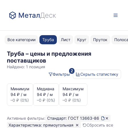
Метал
Деск
Все категории
Труба
Лист
Круг
Пруток
Полос
Труба – цены и предложения
ГОСТ
поставщиков
13663-
Найдено:
1 позиция
2
86
Фильтры
Скрыть статистику
прямоугольная
Статистика
и
Минимум
Медиана
Максимум
динамика
94 ₽ / м
94 ₽ / м
94 ₽ / м
цен:
–0 ₽ (0%)
–0 ₽ (0%)
–0 ₽ (0%)
Труба
прямоугольная
ГОСТ
Активные фильтры:
Стандарт: ГОСТ 13663-86
13663-
Характеристика: прямоугольная
Сбросить все
86