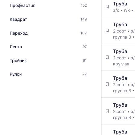
прайс-
Труба
Профнастил
152
листов.
э/с
•
г/к
•
Квадрат
149
Труба
2 сорт
•
э
Переход
107
группа В
Лента
97
Труба
2 сорт
•
э
Тройник
91
круглая
Рулон
77
Труба
2 сорт
•
э
группа В
Труба
2 сорт
•
э
группа В
Труба