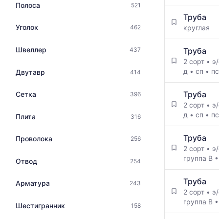
медианная
Полоса
521
Таблица
и
Труба
цен
максимальн
Уголок
круглая
462
на
цена
металлопрокат
по
с
Швеллер
Труба
437
данным
указанием
2 сорт
•
э
прайс-
ГОСТ,
д
•
сп
•
п
Двутавр
414
листов
размеров
поставщико
и
за
Труба
Сетка
396
поставщиков
последний
2 сорт
•
э
по
месяц.
д
•
сп
•
п
Плита
316
запросу
Статистика
рассчитыва
Труба
Проволока
256
по
2 сорт
•
э
актуальным
группа В
Отвод
предложени
254
и
обновляется
Труба
Арматура
243
по
2 сорт
•
э
мере
группа В
Шестигранник
158
обновления