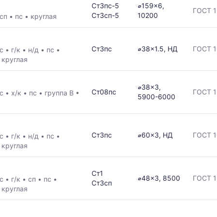
Ст3пс-5
⌀159x6,
ГОСТ 1
Ст3сп-5
10200
сп
•
пс
•
круглая
Ст3пс
⌀38x1.5, НД
ГОСТ 1
/с
•
г/к
•
н/д
•
пс
•
•
круглая
⌀38x3,
Ст08пс
ГОСТ 1
/с
•
х/к
•
пс
•
группа В
•
5900-6000
Ст3пс
⌀60x3, НД
ГОСТ 1
/с
•
г/к
•
н/д
•
пс
•
•
круглая
Ст1
⌀48x3, 8500
ГОСТ 1
/с
•
г/к
•
сп
•
пс
•
Ст3сп
•
круглая