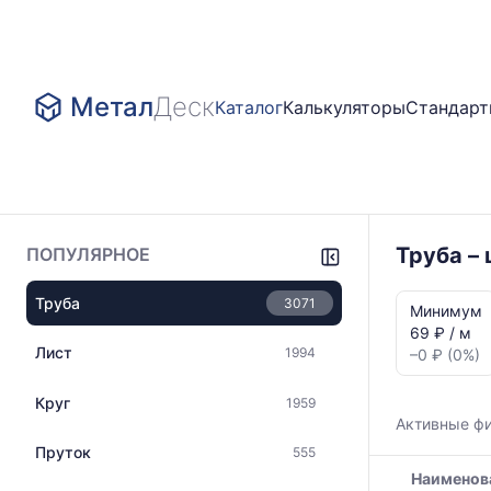
Метал
Деск
Каталог
Калькуляторы
Стандар
Труба –
ПОПУЛЯРНОЕ
Статистика
Труба
3071
и
Минимум
динамика
69 ₽ / м
цен:
Лист
1994
–0 ₽ (0%)
Труба
ГОСТ
Круг
1959
10705-
Активные ф
80
Пруток
555
Показаны
Наименов
минимальна