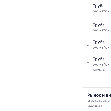
Труба
э/с
•
г/к
•
Труба
э/с
•
г/к
•
Труба
э/с
•
г/к
•
Труба
э/с
•
г/к
•
круглая
График
Рынок и д
отражает
Изменение ми
изменение
месяцев
минимальной