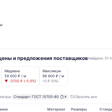
ты
ГОСТ
 цены и предложения поставщиков
Найдено:
51 
10705-
80
Медиана
Максимум
59 000 ₽ / м
96 900 ₽ / м
▼ -3700 ₽ (-5.9%)
–0 ₽ (0%)
ильтры:
Стандарт: ГОСТ 10705-80
Сбросить все
ание
Материал
Размеры
Станд
я,