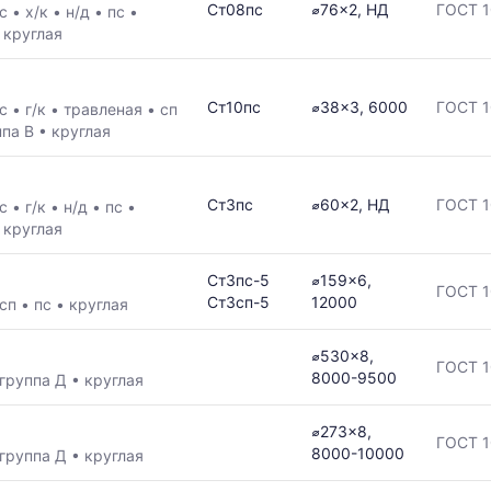
Ст08пс
⌀76x2, НД
ГОСТ 1
/с
•
х/к
•
н/д
•
пс
•
•
круглая
Ст10пс
⌀38x3, 6000
ГОСТ 1
/с
•
г/к
•
травленая
•
сп
ппа В
•
круглая
Ст3пс
⌀60x2, НД
ГОСТ 1
/с
•
г/к
•
н/д
•
пс
•
•
круглая
Ст3пс-5
⌀159x6,
ГОСТ 1
Ст3сп-5
12000
сп
•
пс
•
круглая
⌀530x8,
ГОСТ 1
8000-9500
группа Д
•
круглая
⌀273x8,
ГОСТ 1
8000-10000
группа Д
•
круглая