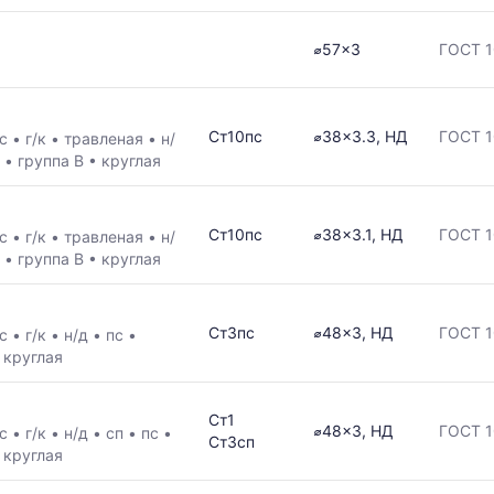
⌀57x3
ГОСТ 1
ая
Ст10пс
⌀38x3.3, НД
ГОСТ 1
/с
•
г/к
•
травленая
•
н/
с
•
группа В
•
круглая
в
Ст10пс
⌀38x3.1, НД
ГОСТ 1
/с
•
г/к
•
травленая
•
н/
с
•
группа В
•
круглая
ется
Ст3пс
⌀48x3, НД
ГОСТ 1
/с
•
г/к
•
н/д
•
пс
•
•
круглая
ям
Ст1
⌀48x3, НД
ГОСТ 1
/с
•
г/к
•
н/д
•
сп
•
пс
•
Ст3сп
•
круглая