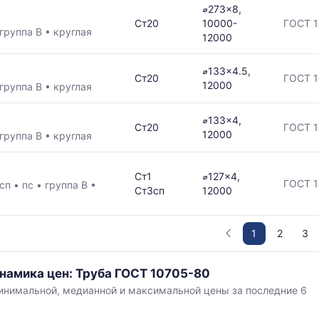
⌀273x8,
Ст20
10000-
ГОСТ 1
группа В
•
круглая
12000
⌀133x4.5,
Ст20
ГОСТ 1
12000
группа В
•
круглая
⌀133x4,
Ст20
ГОСТ 1
12000
группа В
•
круглая
Ст1
⌀127x4,
ГОСТ 1
сп
•
пс
•
группа В
•
Ст3сп
12000
1
2
3
инамика цен: Труба ГОСТ 10705-80
нимальной, медианной и максимальной цены за последние 6
,