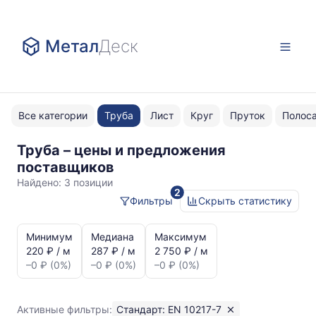
Метал
Деск
Все категории
Труба
Лист
Круг
Пруток
Полос
Труба – цены и предложения
EN
поставщиков
10217-
Найдено:
3 позиции
2
7
Фильтры
Скрыть статистику
шлифовка
Статистика
и
Минимум
Медиана
Максимум
динамика
220 ₽ / м
287 ₽ / м
2 750 ₽ / м
цен:
–0 ₽ (0%)
–0 ₽ (0%)
–0 ₽ (0%)
Труба
шлифовка
EN
Активные фильтры:
Стандарт: EN 10217-7