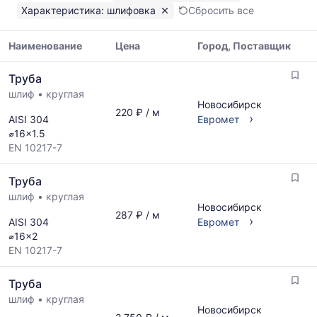
10217-
Характеристика: шлифовка
Сбросить все
7
Показаны
минимальная,
Наименование
Цена
Город, Поставщик
медианная
Таблица
и
Труба
цен
максимальная
шлиф
•
круглая
на
цена
Новосибирск
металлопрокат
220 ₽ / м
по
›
AISI 304
Евромет
с
данным
⌀16x1.5
указанием
прайс-
EN 10217-7
ГОСТ,
листов
размеров
поставщиков
Труба
и
за
поставщиков
шлиф
•
круглая
последний
Новосибирск
по
месяц.
287 ₽ / м
›
AISI 304
Евромет
запросу
Статистика
⌀16x2
рассчитывается
EN 10217-7
по
актуальным
Труба
предложениям
и
шлиф
•
круглая
Новосибирск
обновляется