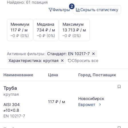
10217-
Найдено:
61 позиция
2
7
Фильтры
Скрыть статистику
круглая
Статистика
и
Минимум
Медиана
Максимум
динамика
117 ₽ / м
734 ₽ / м
13 713 ₽ / м
цен:
–0 ₽ (0%)
–0 ₽ (0%)
–0 ₽ (0%)
Труба
круглая
EN
Активные фильтры:
Стандарт: EN 10217-7
10217-
Характеристика: круглая
Сбросить все
7
Показаны
минимальная,
Наименование
Цена
Город, Поставщик
медианная
Таблица
и
Труба
цен
максимальная
круглая
на
цена
Новосибирск
металлопрокат
117 ₽ / м
по
›
AISI 304
Евромет
с
данным
⌀10x0.8
указанием
прайс-
EN 10217-7
ГОСТ,
листов
размеров
поставщиков