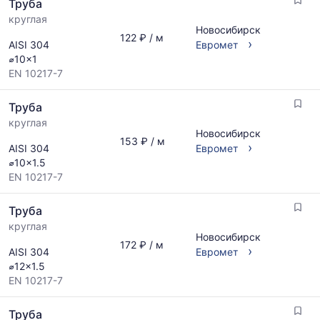
Труба
и
за
поставщиков
круглая
последний
Новосибирск
по
месяц.
122 ₽ / м
›
AISI 304
Евромет
запросу
Статистика
⌀10x1
рассчитывается
EN 10217-7
по
актуальным
Труба
предложениям
и
круглая
Новосибирск
обновляется
153 ₽ / м
›
AISI 304
Евромет
по
⌀10x1.5
мере
EN 10217-7
обновления
прайс-
листов.
Труба
круглая
Новосибирск
172 ₽ / м
›
AISI 304
Евромет
⌀12x1.5
EN 10217-7
Труба