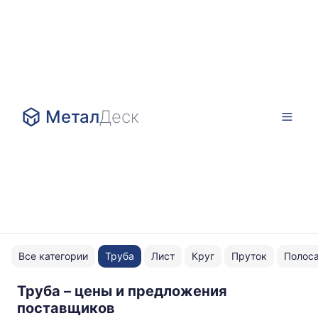
Метал
Деск
Все категории
Труба
Лист
Круг
Пруток
Полос
Труба – цены и предложения
EN
поставщиков