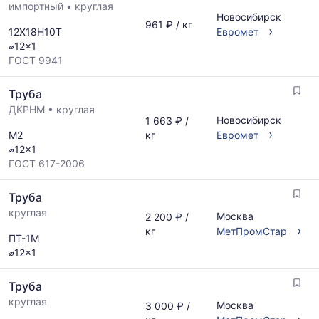
импортный
•
круглая
Новосибирск
961 ₽ / кг
›
12Х18Н10Т
Евромет
⌀12x1
ГОСТ 9941
Труба
ДКРНМ
•
круглая
Новосибирск
1 663 ₽ /
›
М2
кг
Евромет
⌀12x1
ГОСТ 617-2006
Труба
круглая
Москва
2 200 ₽ /
›
кг
МетПромСтар
ПТ-1М
⌀12x1
Труба
круглая
Москва
3 000 ₽ /