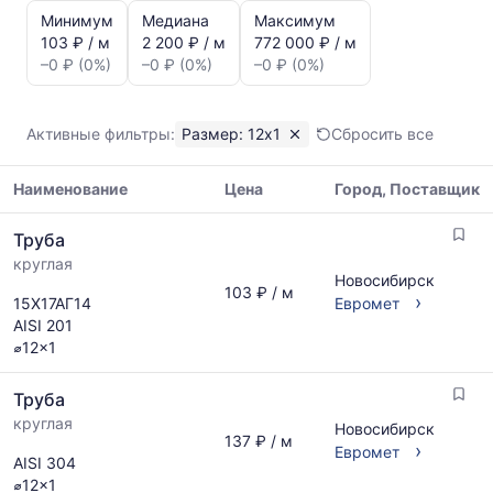
и
Минимум
Медиана
Максимум
динамика
103 ₽ / м
2 200 ₽ / м
772 000 ₽ / м
цен:
–0 ₽ (0%)
–0 ₽ (0%)
–0 ₽ (0%)
Труба
12x1
Показаны
Активные фильтры:
Размер: 12x1
Сбросить все
минимальная,
медианная
Наименование
Цена
Город, Поставщик
и
максимальная
Таблица
цена
Труба
цен
по
круглая
на
данным
Новосибирск
металлопрокат
103 ₽ / м
прайс-
›
15Х17АГ14
Евромет
с
листов
AISI 201
указанием
поставщиков
⌀12x1
ГОСТ,
за
размеров
последний
Труба
и
месяц.
поставщиков
круглая
Новосибирск
Статистика
137 ₽ / м
по
›
Евромет
рассчитывается
AISI 304
запросу
по
⌀12x1