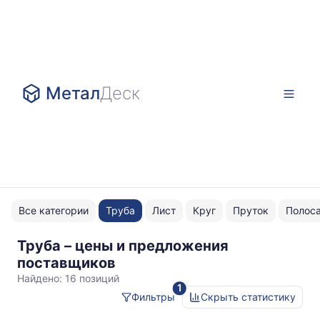
Метал
Деск
Все категории
Труба
Лист
Круг
Пруток
Полос
Труба – цены и предложения
12x1
поставщиков
Найдено:
16 позиций
1
Фильтры
Скрыть статистику
Статистика