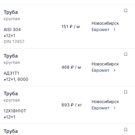
актуальным
предложениям
Труба
и
круглая
обновляется
Новосибирск
по
151 ₽ / м
›
AISI 304
Евромет
мере
⌀12x1
обновления
DIN 17457
прайс-
листов.
Труба
круглая
Новосибирск
468 ₽ / м
›
Евромет
АД31Т1
⌀12x1, 6000
Труба
круглая
Новосибирск
893 ₽ / кг
›
Евромет
12Х18Н10Т
⌀12x1
Труба