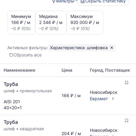
Фильтры
Скрыть статистику
Статистика
и
Минимум
Медиана
Максимум
динамика
166 ₽ / м
2 346 ₽ / м
920 000 ₽ / м
цен:
–0 ₽ (0%)
–0 ₽ (0%)
–0 ₽ (0%)
Труба
шлифовка
Показаны
Активные фильтры:
Характеристика: шлифовка
минимальная,
Сбросить все
медианная
и
максимальная
Наименование
Цена
Город, Поставщик
цена
Таблица
по
Труба
цен
данным
шлиф
•
прямоугольная
на
Новосибирск
прайс-
166 ₽ / м
металлопрокат
›
Евромет
листов
AISI 201
с
поставщиков
40x20x1
указанием
за
ГОСТ,
последний
Труба
размеров
месяц.
и
шлиф
•
квадратная
Статистика
Новосибирск
204 ₽ / м
поставщиков
рассчитывается