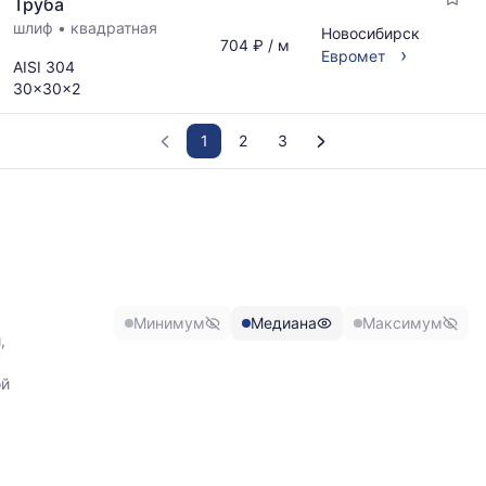
Труба
шлиф
•
квадратная
Новосибирск
704 ₽ / м
›
Евромет
AISI 304
30x30x2
1
2
3
График
отражает
изменение
минимальной,
медианной
и
Минимум
Медиана
Максимум
максимальной
,
цены
по
ой
данным
прайс-
листов
поставщиков
за