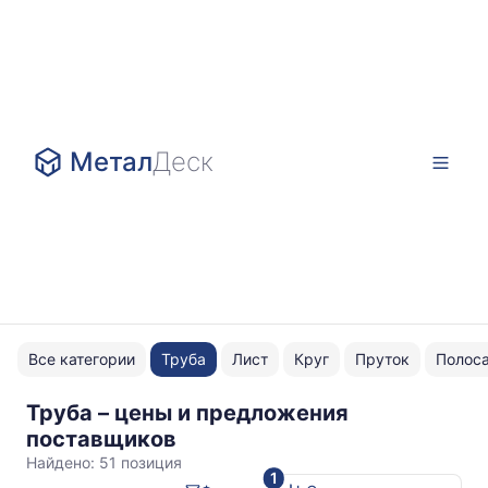
Метал
Деск
Все категории
Труба
Лист
Круг
Пруток
Полос
Труба – цены и предложения
шлифовка
поставщиков
Найдено:
51 позиция
1