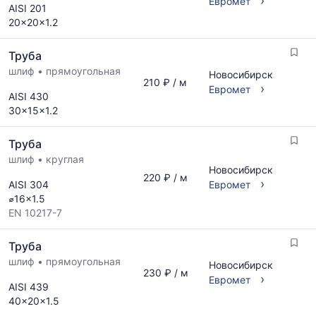
›
Евромет
AISI 201
по
по
20x20x1.2
запросу
актуальным
предложениям
Труба
и
обновляется
шлиф
•
прямоугольная
Новосибирск
210 ₽ / м
по
›
Евромет
AISI 430
мере
30x15x1.2
обновления
прайс-
листов.
Труба
шлиф
•
круглая
Новосибирск
220 ₽ / м
›
AISI 304
Евромет
⌀16x1.5
EN 10217-7
Труба
шлиф
•
прямоугольная
Новосибирск
230 ₽ / м
›
Евромет
AISI 439
40x20x1.5