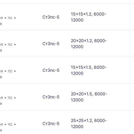
ая
15x15x1.2, 6000-
Ст3пс-5
ая
•
пс
•
12000
я
в
20x20x1.2, 6000-
Ст3пс-5
ая
•
пс
•
12000
я
15x15x1.5, 6000-
ется
Ст3пс-5
ая
•
пс
•
12000
я
ям
20x20x1.5, 6000-
Ст3пс-5
ая
•
пс
•
12000
я
25x25x1.2, 6000-
Ст3пс-5
ая
•
пс
•
12000
я