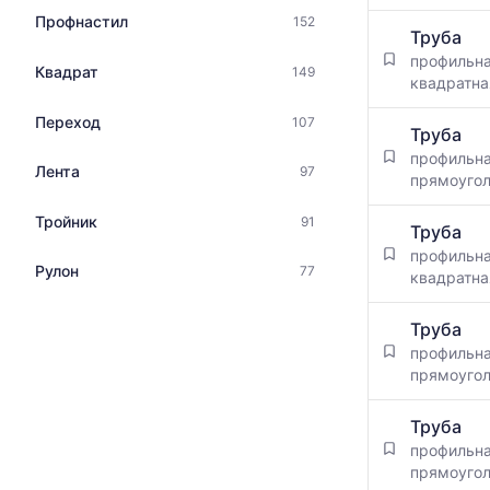
Профнастил
152
Труба
профильн
Квадрат
149
квадратна
Переход
107
Труба
профильн
Лента
97
прямоуго
Тройник
91
Труба
профильн
Рулон
77
квадратна
Труба
профильн
прямоуго
Труба
профильн
прямоуго