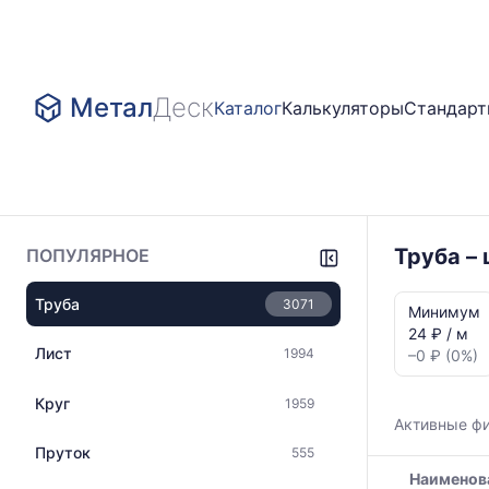
Метал
Деск
Каталог
Калькуляторы
Стандар
Труба –
ПОПУЛЯРНОЕ
Статистика
Труба
3071
и
Минимум
динамика
24 ₽ / м
цен:
Лист
1994
–0 ₽ (0%)
Труба
пс
Круг
1959
Показаны
Активные ф
минимальна
Пруток
555
медианная
Наименов
и