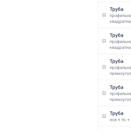
Труба
профильн
квадратна
Труба
профильн
квадратна
Труба
профильн
прямоуго
Труба
профильн
прямоуго
Труба
эсв
•
пс
•