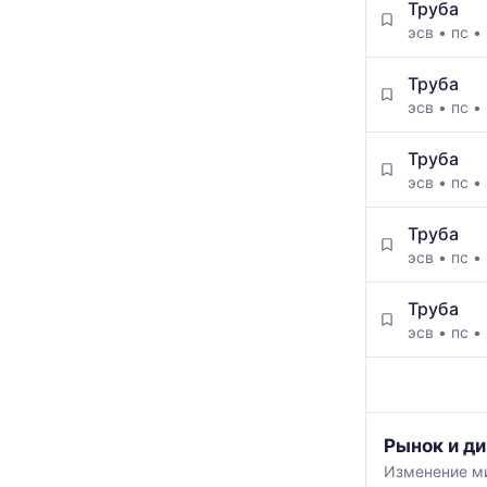
Труба
эсв
•
пс
•
Труба
эсв
•
пс
•
Труба
эсв
•
пс
•
Труба
эсв
•
пс
•
Труба
эсв
•
пс
•
График
Рынок и ди
отражает
Изменение ми
изменение