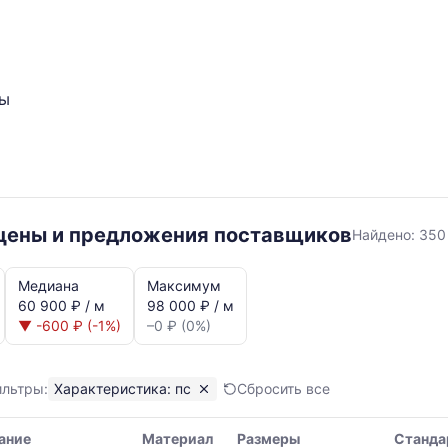
ты
пс
 цены и предложения поставщиков
Найдено:
350
Медиана
Максимум
60 900 ₽ / м
98 000 ₽ / м
▼ -600 ₽ (-1%)
–0 ₽ (0%)
ильтры:
Характеристика: пс
Сбросить все
я,
ание
Материал
Размеры
Станда