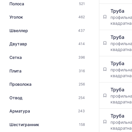
максимальн
Полоса
521
Таблица
цена
Труба
цен
по
Уголок
профильн
462
на
данным
квадратна
металлопрокат
прайс-
с
Швеллер
437
листов
указанием
Труба
поставщико
ГОСТ,
профильн
Двутавр
414
за
размеров
квадратна
последний
и
месяц.
Сетка
396
поставщиков
Статистика
Труба
по
рассчитыва
профильн
Плита
316
запросу
по
квадратна
актуальным
Проволока
256
предложени
Труба
и
профильн
Отвод
обновляется
254
квадратна
по
мере
Арматура
243
обновления
Труба
прайс-
профильн
Шестигранник
158
листов.
квадратна