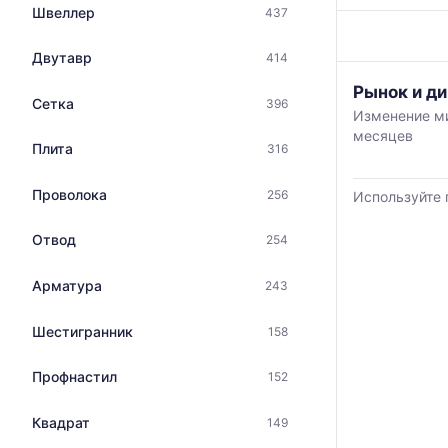
по
с
Швеллер
437
данным
указанием
прайс-
ГОСТ,
Двутавр
414
листов
размеров
поставщико
График
и
Рынок и ди
за
Сетка
396
отражает
поставщиков
Изменение ми
последний
изменение
по
месяцев
месяц.
минимальной
Плита
316
запросу
Статистика
медианной
рассчитыва
и
Проволока
256
Используйте 
по
максимально
актуальным
цены
Отвод
предложени
254
по
и
данным
обновляется
Арматура
прайс-
243
по
листов
мере
поставщиков
Шестигранник
158
обновления
за
прайс-
последние
Профнастил
152
листов.
6
месяцев.
Квадрат
149
Используйте
динамику,