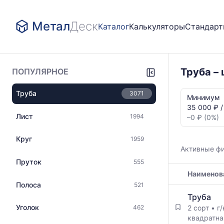
Метал
Деск
Каталог
Калькуляторы
Стандар
Труба –
ПОПУЛЯРНОЕ
Статистика
Труба
3071
и
Минимум
динамика
35 000 ₽ /
цен:
Лист
1994
–0 ₽ (0%)
Труба
2
Круг
1959
сорт
Активные ф
Ст3сп-5
Пруток
555
Показаны
Наименов
минимальна
медианная
Полоса
521
Таблица
и
Труба
цен
максимальн
Уголок
2 сорт
•
г
462
на
цена
квадратна
металлопрокат