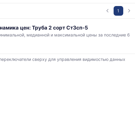
1
в
намика цен: Труба 2 сорт Ст3сп-5
нимальной, медианной и максимальной цены за последние 6
,
ется
переключатели сверху для управления видимостью данных
й
ям