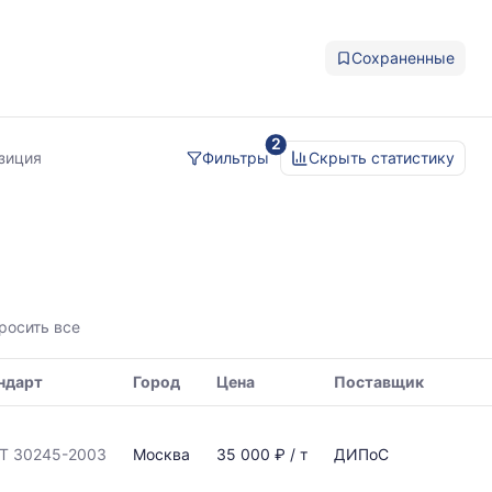
Сохраненные
2
озиция
Фильтры
Скрыть статистику
росить все
ндарт
Город
Цена
Поставщик
Т 30245-2003
Москва
35 000 ₽ / т
ДИПоС