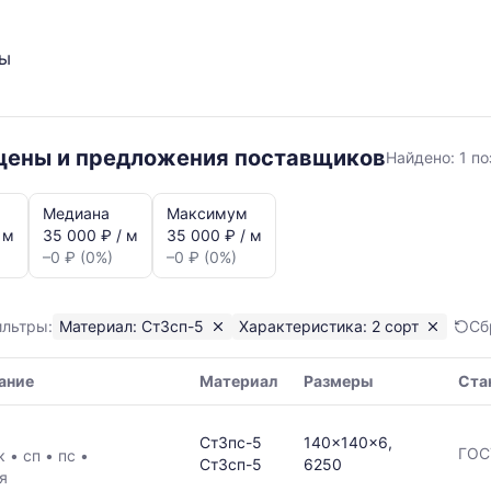
ты
Ст3сп-5
 цены и предложения поставщиков
Найдено:
1 п
2
сорт
Медиана
Максимум
 м
35 000 ₽ / м
35 000 ₽ / м
–0 ₽ (0%)
–0 ₽ (0%)
ильтры:
Материал: Ст3сп-5
Характеристика: 2 сорт
Сб
ание
Материал
Размеры
Ста
я,
Ст3пс-5
140x140x6,
ая
ГОС
/к
•
сп
•
пс
•
Ст3сп-5
6250
я