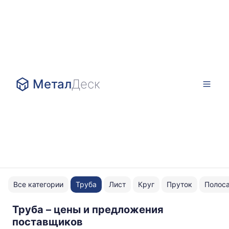
Метал
Деск
Все категории
Труба
Лист
Круг
Пруток
Полос
Труба – цены и предложения
профильная
поставщиков