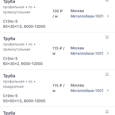
Труба
и
месяц.
поставщиков
профильная
•
пс
•
Статистика
Москва
100 ₽
по
прямоугольная
рассчитывается
›
/ м
Металлобаза-1001
запросу
по
Ст3пс-5
актуальным
60x30x1.5, 6000-12000
предложениям
и
Труба
обновляется
по
профильная
•
пс
•
Москва
115 ₽ /
мере
прямоугольная
›
м
Металлобаза-1001
обновления
Ст3пс-5
прайс-
60x30x2, 6000-12000
листов.
Труба
профильная
•
пс
•
Москва
115 ₽ /
квадратная
›
м
Металлобаза-1001
Ст3пс-5
50x50x1.5, 6000-12000
Труба