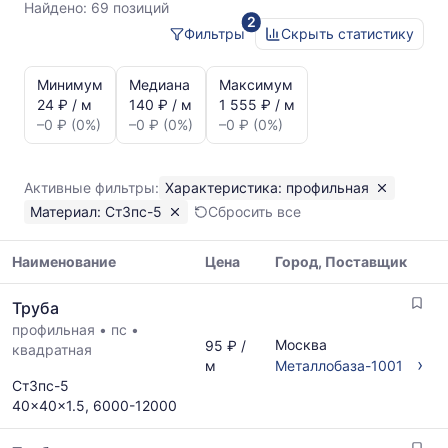
Ст3пс-5
Найдено:
69 позиций
2
Фильтры
Скрыть статистику
Статистика
и
Минимум
Медиана
Максимум
динамика
24 ₽ / м
140 ₽ / м
1 555 ₽ / м
цен:
–0 ₽ (0%)
–0 ₽ (0%)
–0 ₽ (0%)
Труба
профильная
Ст3пс-5
Активные фильтры:
Характеристика: профильная
Показаны
Материал: Ст3пс-5
Сбросить все
минимальная,
медианная
и
Наименование
Цена
Город, Поставщик
максимальная
Таблица
цена
Труба
цен
по
профильная
•
пс
•
на
данным
Москва
95 ₽ /
квадратная
металлопрокат
прайс-
›
м
Металлобаза-1001
с
листов
Ст3пс-5
указанием
поставщиков
40x40x1.5, 6000-12000
ГОСТ,
за
размеров
последний